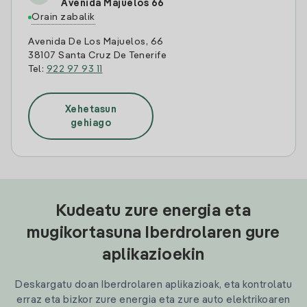
Avenida Majuelos 66
Orain zabalik
Avenida De Los Majuelos, 66
38107 Santa Cruz De Tenerife
Tel:
922 97 93 11
Xehetasun
gehiago
Kudeatu zure energia eta
mugikortasuna Iberdrolaren gure
aplikazioekin
Deskargatu doan Iberdrolaren aplikazioak, eta kontrolatu
erraz eta bizkor zure energia eta zure auto elektrikoaren