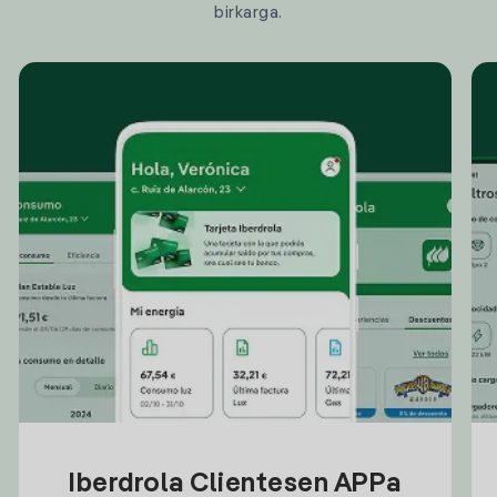
birkarga.
Iberdrola Clientesen APPa