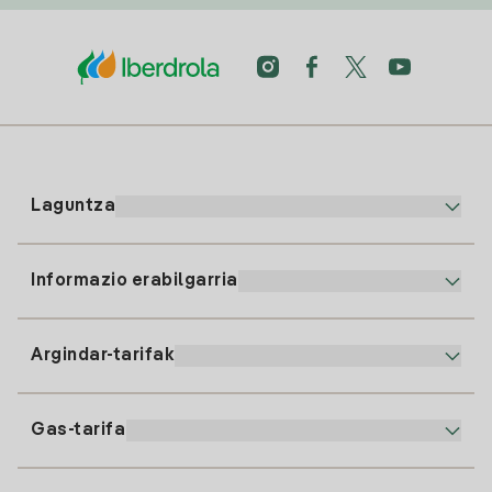
Laguntza
Informazio erabilgarria
Bezeroaren arreta
900 225 235
Argindar-tarifak
Gure App-a
94 646 01 25
Faktura Elektronikoa
91 919 52 73
Gas-tarifa
Online Plana
Argiaren alta
clientes@tuiberdrola.es
Planen Konparatzailea