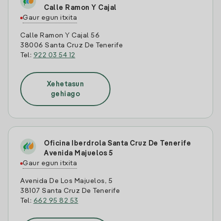
Calle Ramon Y Cajal
Gaur egun itxita
Calle Ramon Y Cajal 56
38006 Santa Cruz De Tenerife
Tel:
922 03 54 12
Xehetasun
gehiago
Oficina Iberdrola Santa Cruz De Tenerife
Avenida Majuelos 5
Gaur egun itxita
Avenida De Los Majuelos, 5
38107 Santa Cruz De Tenerife
Tel:
662 95 82 53