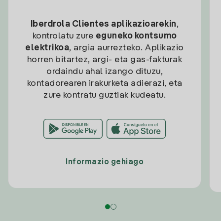
Iberdrola Clientes aplikazioarekin
,
kontrolatu zure
eguneko kontsumo
elektrikoa
, argia aurrezteko. Aplikazio
horren bitartez, argi- eta gas-fakturak
ordaindu ahal izango dituzu,
kontadorearen irakurketa adierazi, eta
zure kontratu guztiak kudeatu.
Informazio gehiago