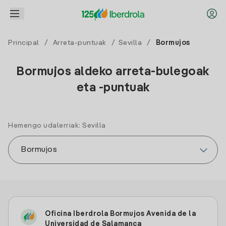
Principal
/
Arreta-puntuak
/
Sevilla
/
Bormujos
Bormujos aldeko arreta-bulegoak
eta -puntuak
Hemengo udalerriak: Sevilla
Oficina Iberdrola Bormujos Avenida de la
Universidad de Salamanca