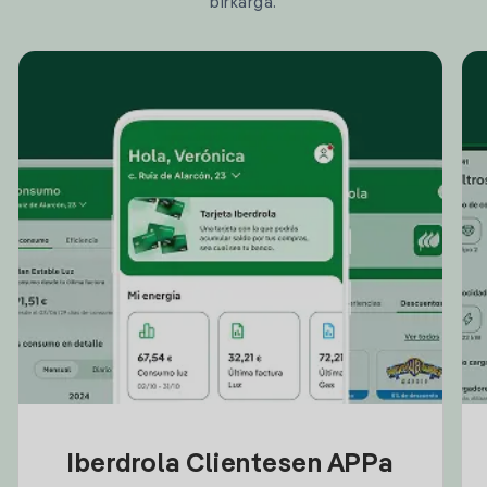
birkarga.
Iberdrola Clientesen APPa