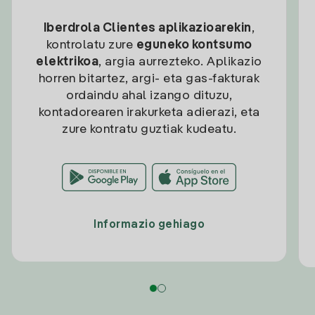
Iberdrola Clientes aplikazioarekin
,
kontrolatu zure
eguneko kontsumo
elektrikoa
, argia aurrezteko. Aplikazio
horren bitartez, argi- eta gas-fakturak
ordaindu ahal izango dituzu,
kontadorearen irakurketa adierazi, eta
zure kontratu guztiak kudeatu.
Informazio gehiago