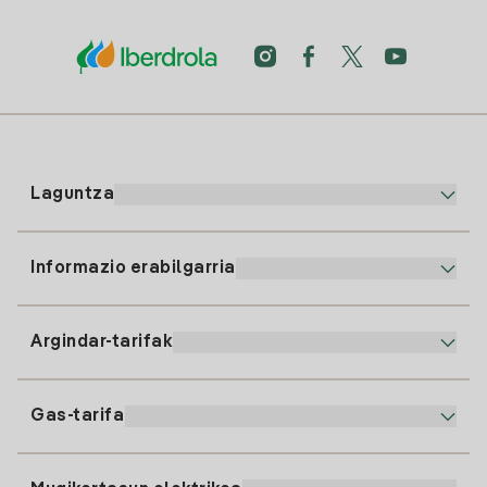
Laguntza
Informazio erabilgarria
Bezeroaren arreta
900 225 235
Argindar-tarifak
Gure App-a
94 646 01 25
Faktura Elektronikoa
91 919 52 73
Gas-tarifa
Online Plana
Argiaren alta
clientes@tuiberdrola.es
Planen Konparatzailea