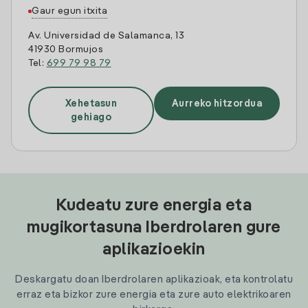
Gaur egun itxita
Av. Universidad de Salamanca, 13
41930 Bormujos
Tel:
699 79 98 79
Xehetasun
Aurreko hitzordua
gehiago
Kudeatu zure energia eta
mugikortasuna Iberdrolaren gure
aplikazioekin
Deskargatu doan Iberdrolaren aplikazioak, eta kontrolatu
erraz eta bizkor zure energia eta zure auto elektrikoaren