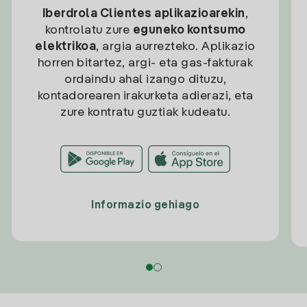
Iberdrola Clientes aplikazioarekin
,
kontrolatu zure
eguneko kontsumo
elektrikoa
, argia aurrezteko. Aplikazio
horren bitartez, argi- eta gas-fakturak
ordaindu ahal izango dituzu,
kontadorearen irakurketa adierazi, eta
zure kontratu guztiak kudeatu.
Informazio gehiago