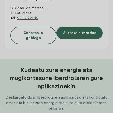
C. Cdad. de Martos, 2
45400 Mora
Tel:
925 25 21 45
Xehetasun
Aurreko hitzordua
gehiago
Kudeatu zure energia eta
mugikortasuna Iberdrolaren gure
aplikazioekin
Deskargatu doan Iberdrolaren aplikazioak, eta kontrolatu
erraz eta bizkor zure energia eta zure auto elektrikoaren
birkarga.