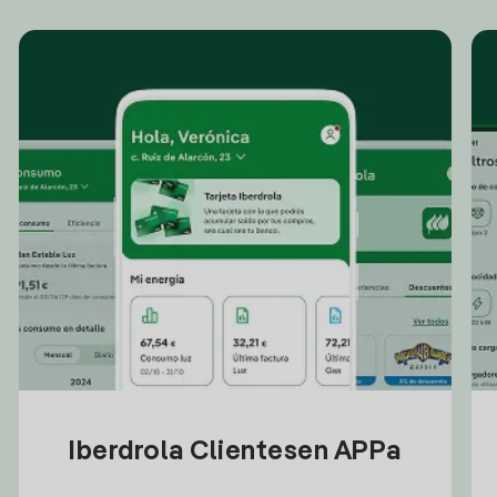
Iberdrola Clientesen APPa