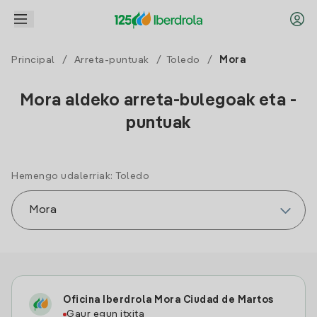
Principal
/
Arreta-puntuak
/
Toledo
/
Mora
Mora aldeko arreta-bulegoak eta -
puntuak
Hemengo udalerriak: Toledo
Oficina Iberdrola Mora Ciudad de Martos
Gaur egun itxita