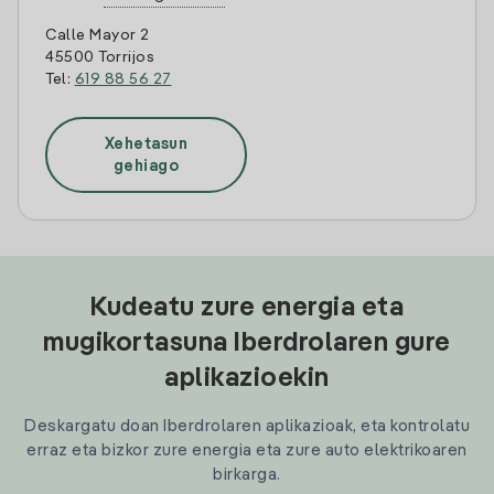
Calle Mayor 2
45500 Torrijos
Tel:
619 88 56 27
Xehetasun
gehiago
Kudeatu zure energia eta
mugikortasuna Iberdrolaren gure
aplikazioekin
Deskargatu doan Iberdrolaren aplikazioak, eta kontrolatu
erraz eta bizkor zure energia eta zure auto elektrikoaren
birkarga.