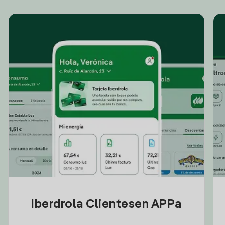
Iberdrola Clientesen APPa