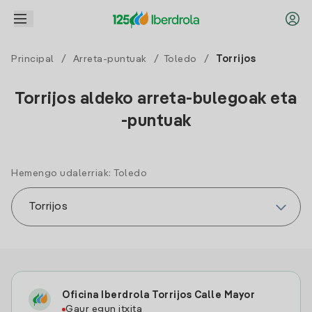
Principal
/
Arreta-puntuak
/
Toledo
/
Torrijos
Torrijos aldeko arreta-bulegoak eta
-puntuak
Hemengo udalerriak: Toledo
Oficina Iberdrola Torrijos Calle Mayor
Gaur egun itxita