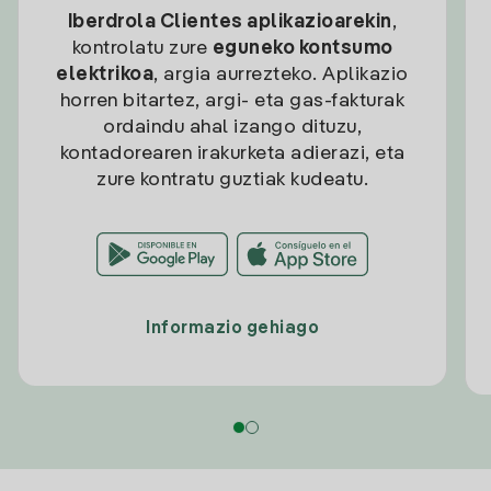
Iberdrola Clientes aplikazioarekin
,
kontrolatu zure
eguneko kontsumo
elektrikoa
, argia aurrezteko. Aplikazio
horren bitartez, argi- eta gas-fakturak
ordaindu ahal izango dituzu,
kontadorearen irakurketa adierazi, eta
zure kontratu guztiak kudeatu.
Informazio gehiago