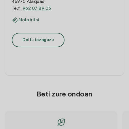
46970 Alaquas
Telf.:
962 07 89 03
Nola iritsi
Deitu iezaguzu
Beti zure ondoan