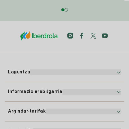
Laguntza
Informazio erabilgarria
Bezeroaren arreta
900 225 235
Argindar-tarifak
Gure App-a
94 646 01 25
Faktura Elektronikoa