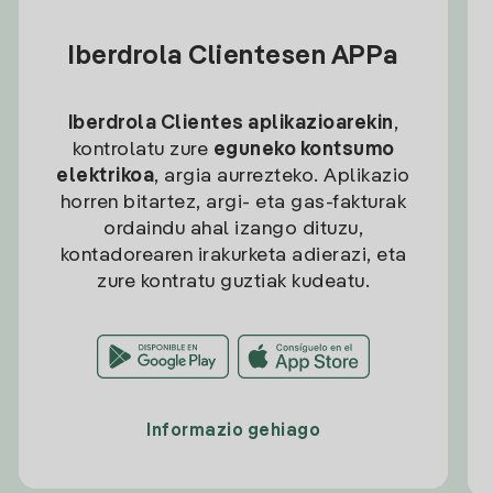
Iberdrola Clientesen APPa
Iberdrola Clientes aplikazioarekin
,
kontrolatu zure
eguneko kontsumo
elektrikoa
, argia aurrezteko. Aplikazio
horren bitartez, argi- eta gas-fakturak
ordaindu ahal izango dituzu,
kontadorearen irakurketa adierazi, eta
zure kontratu guztiak kudeatu.
Informazio gehiago