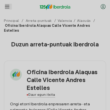
Principal
/
Arreta-puntuak
/
Valencia
/
Alacuás
/
Oficina Iberdrola Alaquas Calle Vicente Andres
Estelles
Duzun arreta-puntuak Iberdrola
Oficina Iberdrola Alaquas
Calle Vicente Andres
Estelles
Gaur egun itxita
Ongi etorri Iberdrola enpresaren arreta- eta