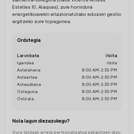
salmenta-bulegora (Calle Vicente Andres
Estelles 10, Alaquas), zure hornidura
energetikoarekin erlazionatutako edozein gestio
argitzeko zure topagunea.
Ordutegia
Larunbata
itxita
Igandea
itxita
Astelehena
8:00 AM
-
2:30 PM
Asteartea
8:00 AM
-
2:30 PM
Asteazkena
8:00 AM
-
2:30 PM
Osteguna
8:00 AM
-
2:30 PM
Ostirala
8:00 AM
-
2:30 PM
Nola lagun diezazukegu?
Gure taldeak arreta pertsonalizatua eskaintzen dizu,