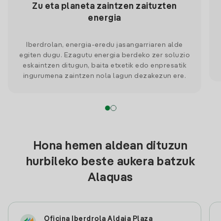
Zu eta planeta zaintzen zaituzten
energia
Iberdrolan, energia-eredu jasangarriaren alde
egiten dugu. Ezagutu energia berdeko zer soluzio
eskaintzen ditugun, baita etxetik edo enpresatik
ingurumena zaintzen nola lagun dezakezun ere.
Hona hemen aldean dituzun
hurbileko beste aukera batzuk
Alaquas
Oficina Iberdrola Aldaia Plaza