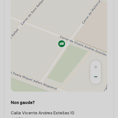
+
−
Non gaude?
Calle Vicente Andres Estelles 10