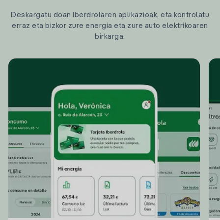
Deskargatu doan Iberdrolaren aplikazioak, eta kontrolatu
erraz eta bizkor zure energia eta zure auto elektrikoaren
birkarga.