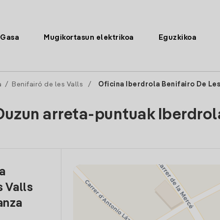
Gasa
Mugikortasun elektrikoa
Eguzkikoa
a
/
Benifairó de les Valls
/
Oficina Iberdrola Benifairo De Les
Duzun arreta-puntuak Iberdrol
la
 Valls
anza