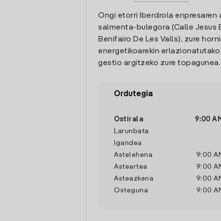
Ongi etorri Iberdrola enpresaren 
salmenta-bulegora (Calle Jesus B
Benifairo De Les Valls), zure horn
energetikoarekin erlazionatutak
gestio argitzeko zure topagunea.
Ordutegia
Ostirala
9:00 A
Larunbata
Igandea
Astelehena
9:00 A
Asteartea
9:00 A
Asteazkena
9:00 A
Osteguna
9:00 A