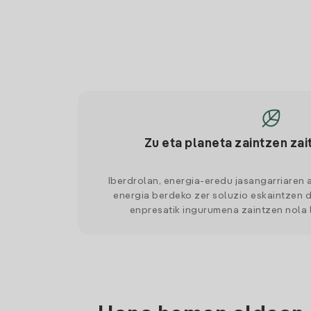
Zu eta planeta zaintzen zai
Iberdrolan, energia-eredu jasangarriaren 
energia berdeko zer soluzio eskaintzen d
enpresatik ingurumena zaintzen nola