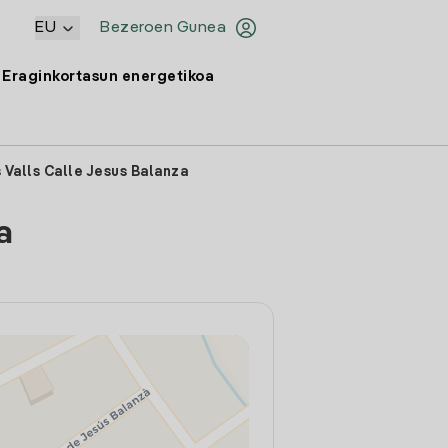
EU
Bezeroen Gunea
Eraginkortasun energetikoa
 Valls Calle Jesus Balanza
a