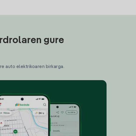
rdrolaren gure
re auto elektrikoaren birkarga.