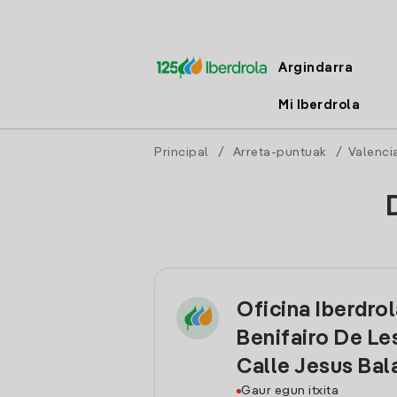
Argindarra
Mi Iberdrola
Principal
/
Arreta-puntuak
/
Valenci
Oficina Iberdro
Benifairo De Les
Calle Jesus Bal
Gaur egun itxita