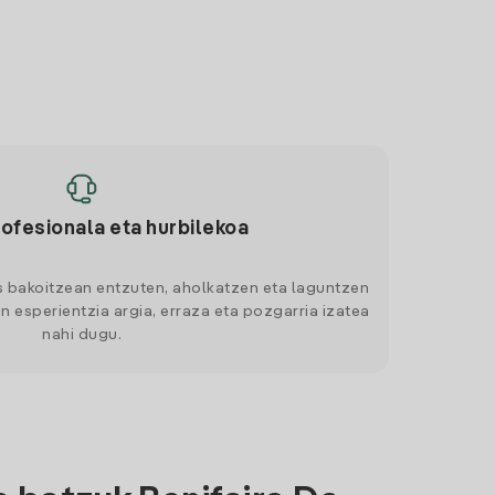
rofesionala eta hurbilekoa
s bakoitzean entzuten, aholkatzen eta laguntzen
n esperientzia argia, erraza eta pozgarria izatea
nahi dugu.