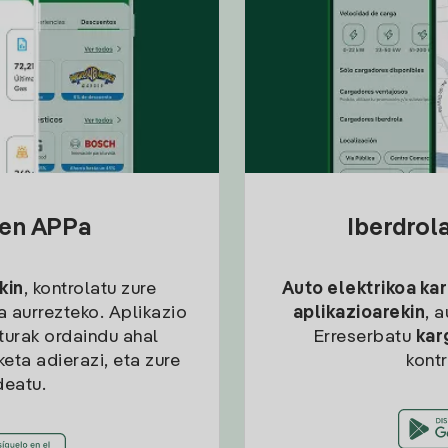
sen APPa
Iberdrol
kin
, kontrolatu zure
Auto elektrikoa ka
ia aurrezteko. Aplikazio
aplikazioarekin
, 
kturak ordaindu ahal
Erreserbatu
kar
eta adierazi, eta zure
kont
deatu.