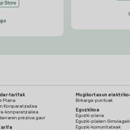
ago
dar-tarifak
Mugikortasun elektriko
e Plana
Birkarga-puntuak
n Konparatzailea
Eguzkikoa
ra-konparatzailea
Eguzki-plana
darraren prezioa gaur
Eguzki-plaken Simulagai
Eguzki-komunitateak
arifa