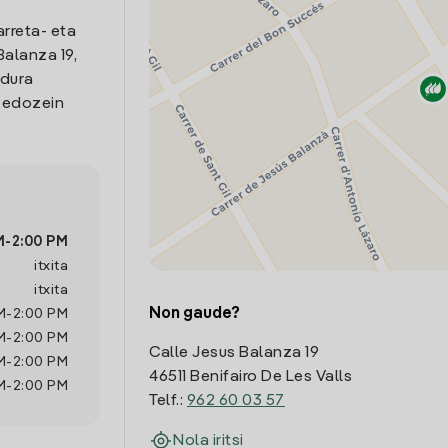
arreta- eta
alanza 19,
idura
o edozein
M
-
2:00 PM
itxita
itxita
Non gaude?
M
-
2:00 PM
M
-
2:00 PM
Calle Jesus Balanza 19
M
-
2:00 PM
46511 Benifairo De Les Valls
M
-
2:00 PM
Telf.:
962 60 03 57
Nola iritsi