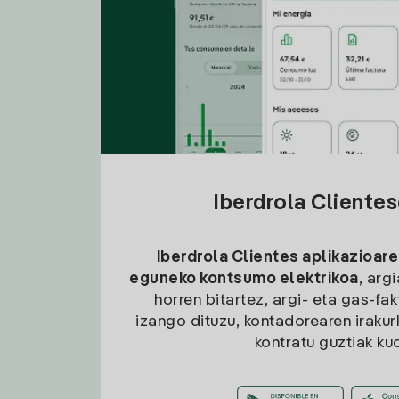
Iberdrola Cliente
Iberdrola Clientes aplikazioare
eguneko kontsumo elektrikoa
, arg
horren bitartez, argi- eta gas-fa
izango dituzu, kontadorearen irakurk
kontratu guztiak ku