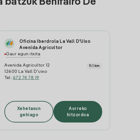
 batzuk Benifairo De
Oficina Iberdrola La Vall D'Uixo
Avenida Agricultor
Gaur egun itxita
Avenida Agricultor 12
11.1 km
12600 La Vall D'uixo
Tel:
672 74 78 19
Xehetasun
Aurreko
gehiago
hitzordua