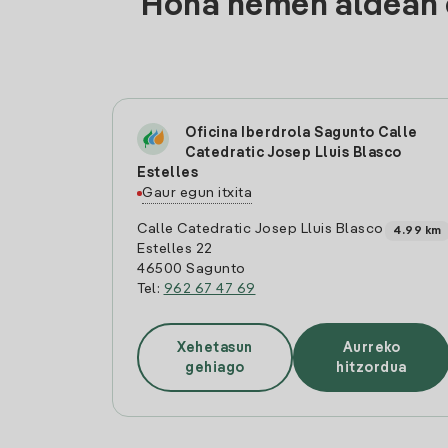
Hona hemen aldean d
Oficina Iberdrola Sagunto Calle
Catedratic Josep Lluis Blasco
Estelles
Gaur egun itxita
Calle Catedratic Josep Lluis Blasco
4.99 km
Estelles 22
46500 Sagunto
Tel:
962 67 47 69
Xehetasun
Aurreko
gehiago
hitzordua