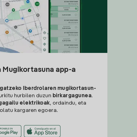
a Mugikortasuna app-a
rgatzeko
Iberdrolaren mugikortasun-
aurkitu hurbilen duzun
birkargagunea
.
gagailu elektrikoak
, ordaindu, eta
rolatu kargaren egoera.