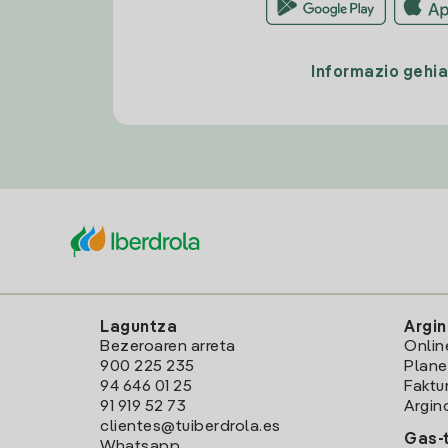
Informazio gehi
Laguntza
Argin
Bezeroaren arreta
Onlin
900 225 235
Plane
94 646 01 25
Faktu
91 919 52 73
Argin
clientes@tuiberdrola.es
Gas-t
Whatsapp