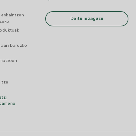
a eskaintzen
Deitu iezaguzu
zeko:
roduktuak
moari buruzko
amazioen
itza
atzi
ipamena