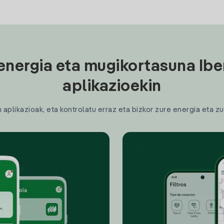
energia eta mugikortasuna Ibe
aplikazioekin
plikazioak, eta kontrolatu erraz eta bizkor zure energia eta zu