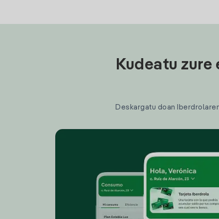
Kudeatu zure 
Deskargatu doan Iberdrolaren a