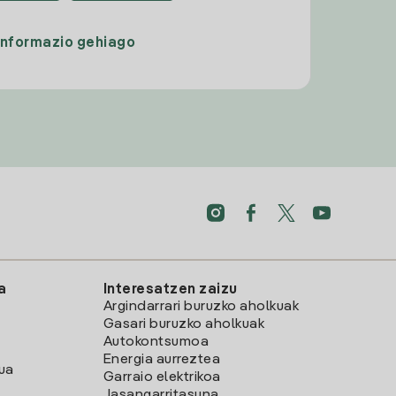
Informazio gehiago
a
Interesatzen zaizu
Argindarrari buruzko aholkuak
Gasari buruzko aholkuak
Autokontsumoa
Energia aurreztea
lua
Garraio elektrikoa
Jasangarritasuna