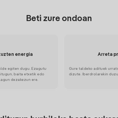
Beti zure ondoan
tuzten energia
Arreta p
alde egiten dugu. Ezagutu
Gure taldeko adituek urrat
itugun, baita etxetik edo
dizute. Iberdrolarekin duzu
 lagun dezakezun ere.