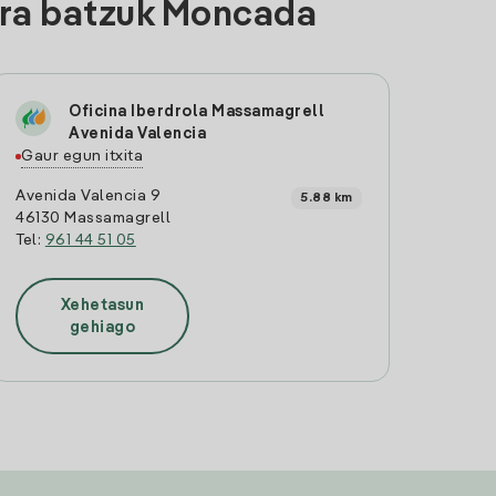
era batzuk Moncada
Oficina Iberdrola Massamagrell
Avenida Valencia
Gaur egun itxita
Avenida Valencia 9
5.88 km
46130 Massamagrell
Tel:
961 44 51 05
Xehetasun
gehiago