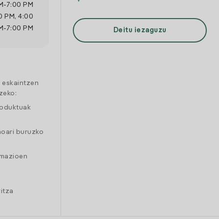
M
-
7:00 PM
0 PM
,
4:00
M
-
7:00 PM
Deitu iezaguzu
a eskaintzen
zeko:
roduktuak
moari buruzko
amazioen
itza