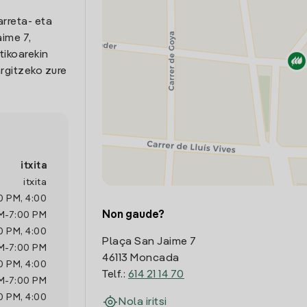
arreta- eta
ime 7,
tikoarekin
rgitzeko zure
itxita
itxita
0 PM
,
4:00
Non gaude?
M
-
7:00 PM
0 PM
,
4:00
Plaça San Jaime 7
M
-
7:00 PM
46113 Moncada
0 PM
,
4:00
Telf.:
614 21 14 70
M
-
7:00 PM
0 PM
,
4:00
Nola iritsi