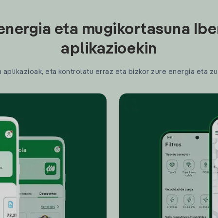
energia eta mugikortasuna Ibe
aplikazioekin
plikazioak, eta kontrolatu erraz eta bizkor zure energia eta zu