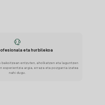
rofesionala eta hurbilekoa
s bakoitzean entzuten, aholkatzen eta laguntzen
n esperientzia argia, erraza eta pozgarria izatea
nahi dugu.