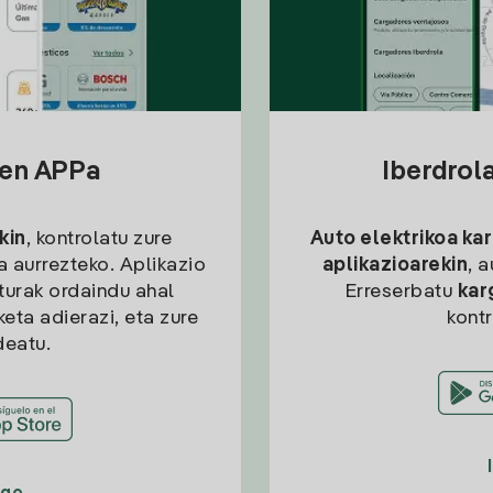
sen APPa
Iberdrol
kin
, kontrolatu zure
Auto elektrikoa ka
ia aurrezteko. Aplikazio
aplikazioarekin
, 
kturak ordaindu ahal
Erreserbatu
kar
eta adierazi, eta zure
kont
deatu.