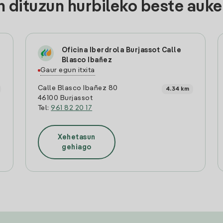
 dituzun hurbileko beste auk
Oficina Iberdrola Burjassot Calle
Blasco Ibañez
Gaur egun itxita
Calle Blasco Ibañez 80
4.34 km
46100 Burjassot
Tel:
961 82 20 17
Xehetasun
gehiago