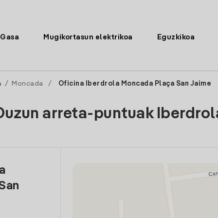
Gasa
Mugikortasun elektrikoa
Eguzkikoa
a
/
Moncada
/
Oficina Iberdrola Moncada Plaça San Jaime
Duzun arreta-puntuak Iberdrol
la
 San