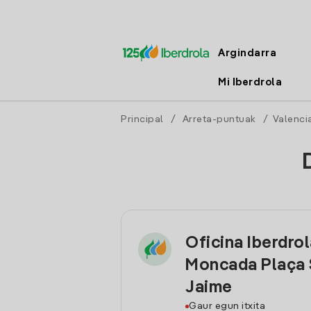
Argindarra
Mi Iberdrola
Principal
/
Arreta-puntuak
/
Valenci
Oficina Iberdro
Moncada Plaça
Jaime
Gaur egun itxita