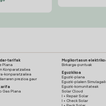
ago
dar-tarifak
Mugikortasun elektriko
e Plana
Birkarga-puntuak
n Konparatzailea
Eguzkikoa
ra-konparatzailea
Eguzki-plana
darraren prezioa gaur
Eguzki-plaken Simulagai
Eguzki-komunitateak
arifa
o Gas Plana
Solar Cloud
I + Repair Solar
I + Check Solar
I + Pack Solar