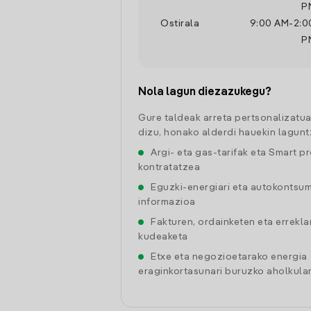
P
Ostirala
9:00 AM
-
2:0
P
Nola lagun diezazukegu?
Gure taldeak arreta pertsonalizatu
dizu, honako alderdi hauekin lagunt
Argi- eta gas-tarifak eta Smart p
kontratatzea
Eguzki-energiari eta autokontsu
informazioa
Fakturen, ordainketen eta errekl
kudeaketa
Etxe eta negozioetarako energia
eraginkortasunari buruzko aholkular