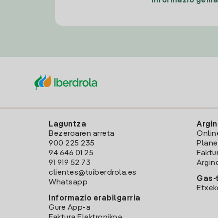
Informazio gehi
Laguntza
Argin
Bezeroaren arreta
Onlin
900 225 235
Plane
94 646 01 25
Faktu
91 919 52 73
Argin
clientes@tuiberdrola.es
Gas-t
Whatsapp
Etxek
Informazio erabilgarria
Gure App-a
Faktura Elektronikoa