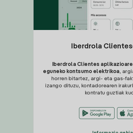
Iberdrola Cliente
Iberdrola Clientes aplikazioare
eguneko kontsumo elektrikoa
, arg
horren bitartez, argi- eta gas-fa
izango dituzu, kontadorearen irakurk
kontratu guztiak ku