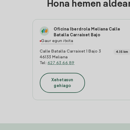
Hona hemen aldean
Oficina Iberdrola Meliana Calle
Batalla Carraixet Bajo
Gaur egun itxita
Calle Batalla Carraixet 1 Bajo 3
4.15 km
46133 Meliana
Tel:
627 63 66 89
Xehetasun
gehiago