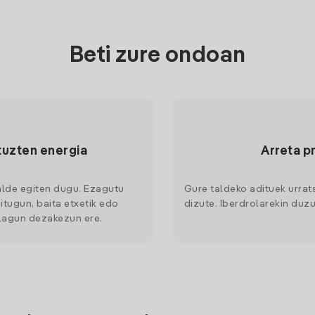
Beti zure ondoan
tuzten energia
Arreta p
alde egiten dugu. Ezagutu
Gure taldeko adituek urrat
itugun, baita etxetik edo
dizute. Iberdrolarekin duzu
 lagun dezakezun ere.