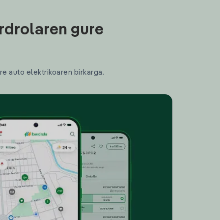
rdrolaren gure
re auto elektrikoaren birkarga.