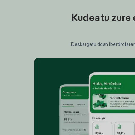
Kudeatu zure 
Deskargatu doan Iberdrolaren a