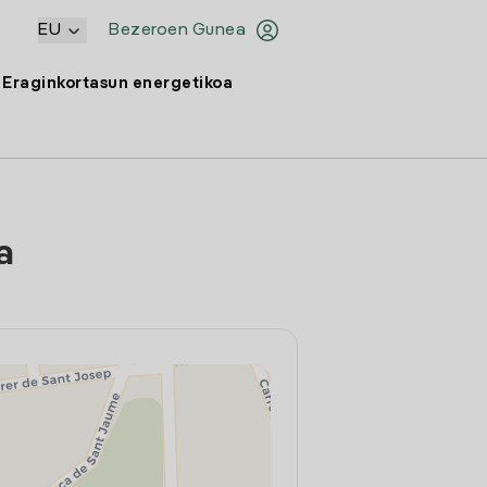
EU
Bezeroen Gunea
Eraginkortasun energetikoa
a