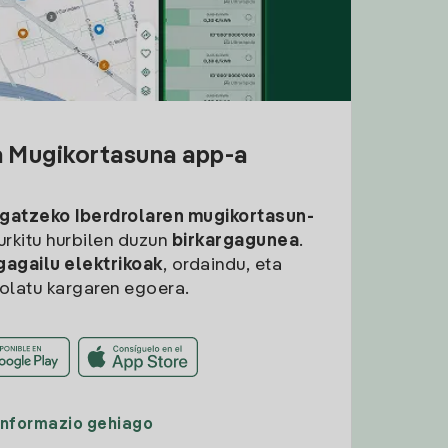
a Mugikortasuna app-a
rgatzeko
Iberdrolaren mugikortasun-
aurkitu hurbilen duzun
birkargagunea
.
gagailu elektrikoak
, ordaindu, eta
rolatu kargaren egoera.
Informazio gehiago