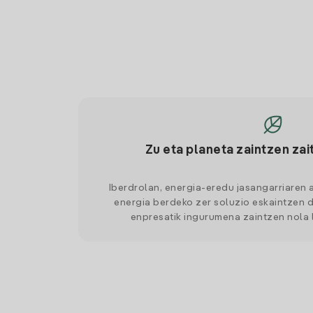
Zu eta planeta zaintzen zai
Iberdrolan, energia-eredu jasangarriaren 
energia berdeko zer soluzio eskaintzen d
enpresatik ingurumena zaintzen nola