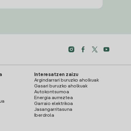
a
Interesatzen zaizu
Argindarrari buruzko aholkuak
Gasari buruzko aholkuak
Autokontsumoa
Energia aurreztea
lua
Garraio elektrikoa
Jasangarritasuna
Iberdrola