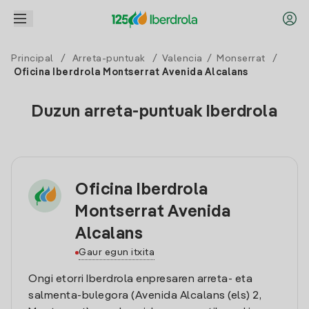
Principal
/
Arreta-puntuak
/
Valencia
/
Monserrat
/
Oficina Iberdrola Montserrat Avenida Alcalans
Duzun arreta-puntuak Iberdrola
Oficina Iberdrola
Montserrat Avenida
Alcalans
Gaur egun itxita
Ongi etorri Iberdrola enpresaren arreta- eta
salmenta-bulegora (Avenida Alcalans (els) 2,