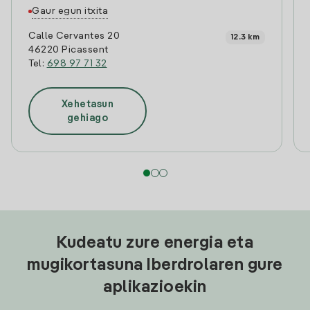
Gaur egun itxita
Calle Cervantes 20
12.3 km
46220 Picassent
Tel:
698 97 71 32
Xehetasun
gehiago
Kudeatu zure energia eta
mugikortasuna Iberdrolaren gure
aplikazioekin