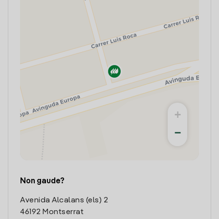
+
−
Non gaude?
Avenida Alcalans (els) 2
46192 Montserrat