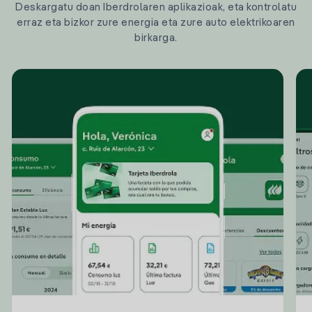
Deskargatu doan Iberdrolaren aplikazioak, eta kontrolatu
erraz eta bizkor zure energia eta zure auto elektrikoaren
birkarga.