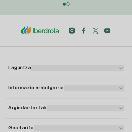
Laguntza
Informazio erabilgarria
Bezeroaren arreta
900 225 235
Argindar-tarifak
Gure App-a
94 646 01 25
Faktura Elektronikoa
91 919 52 73
Gas-tarifa