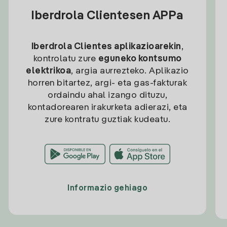
Iberdrola Clientesen APPa
Iberdrola Clientes aplikazioarekin
,
kontrolatu zure
eguneko kontsumo
elektrikoa
, argia aurrezteko. Aplikazio
horren bitartez, argi- eta gas-fakturak
ordaindu ahal izango dituzu,
kontadorearen irakurketa adierazi, eta
zure kontratu guztiak kudeatu.
Informazio gehiago