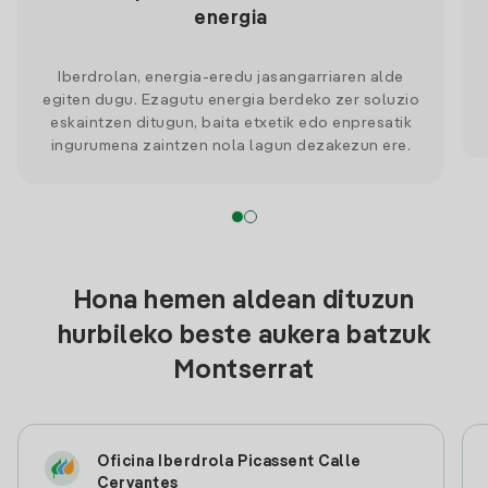
energia
Iberdrolan, energia-eredu jasangarriaren alde
egiten dugu. Ezagutu energia berdeko zer soluzio
eskaintzen ditugun, baita etxetik edo enpresatik
ingurumena zaintzen nola lagun dezakezun ere.
Hona hemen aldean dituzun
hurbileko beste aukera batzuk
Montserrat
Oficina Iberdrola Picassent Calle
Cervantes