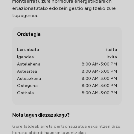
Montserrat), zure hornidura energetikoarekin
erlazionatutako edozein gestio argitzeko zure
topagunea.
Ordutegia
Larunbata
itxita
Igandea
itxita
Astelehena
8:00 AM
-
3:00 PM
Asteartea
8:00 AM
-
3:00 PM
Asteazkena
8:00 AM
-
3:00 PM
Osteguna
8:00 AM
-
3:00 PM
Ostirala
8:00 AM
-
3:00 PM
Nola lagun diezazukegu?
Gure taldeak arreta pertsonalizatua eskaintzen dizu,
honako alderdi hauekin laguntzeko: