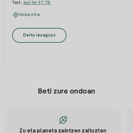
Telf.:
661 96 97 78
Nola iritsi
Deitu iezaguzu
Beti zure ondoan
Zu eta planeta zaintzen zaituzten