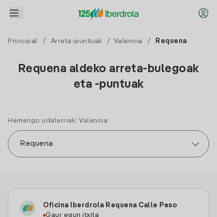
Principal
/
Arreta-puntuak
/
Valencia
/
Requena
Requena aldeko arreta-bulegoak
eta -puntuak
Hemengo udalerriak: Valencia
Oficina Iberdrola Requena Calle Peso
Gaur egun itxita