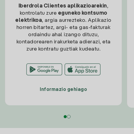
Iberdrola Clientes aplikazioarekin
,
kontrolatu zure
eguneko kontsumo
elektrikoa
, argia aurrezteko. Aplikazio
horren bitartez, argi- eta gas-fakturak
ordaindu ahal izango dituzu,
kontadorearen irakurketa adierazi, eta
zure kontratu guztiak kudeatu.
Informazio gehiago