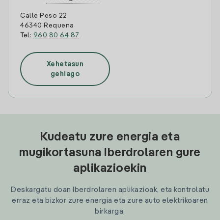
Calle Peso 22
46340 Requena
Tel:
960 80 64 87
Xehetasun
gehiago
Kudeatu zure energia eta
mugikortasuna Iberdrolaren gure
aplikazioekin
Deskargatu doan Iberdrolaren aplikazioak, eta kontrolatu
erraz eta bizkor zure energia eta zure auto elektrikoaren
birkarga.