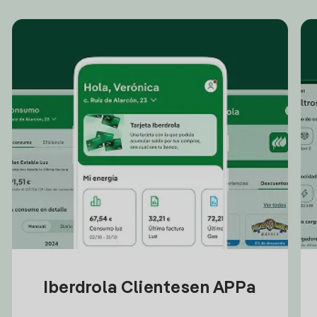
Iberdrola Clientesen APPa