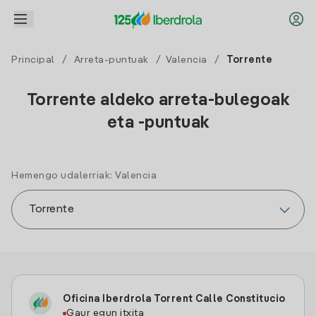
Principal
/
Arreta-puntuak
/
Valencia
/
Torrente
Torrente aldeko arreta-bulegoak
eta -puntuak
Hemengo udalerriak: Valencia
Oficina Iberdrola Torrent Calle Constitucio
Gaur egun itxita