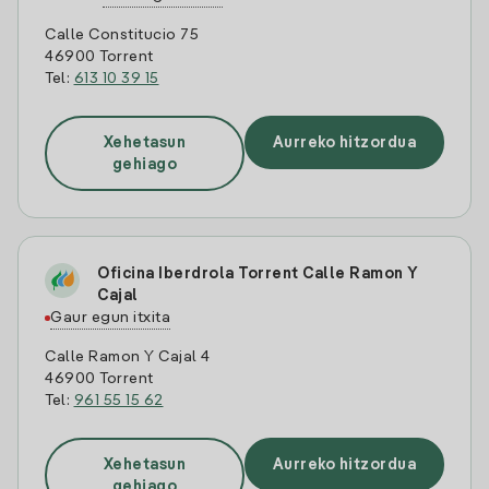
Calle Constitucio 75
46900 Torrent
Tel:
613 10 39 15
Xehetasun
Aurreko hitzordua
gehiago
Oficina Iberdrola Torrent Calle Ramon Y
Cajal
Gaur egun itxita
Calle Ramon Y Cajal 4
46900 Torrent
Tel:
961 55 15 62
Xehetasun
Aurreko hitzordua
gehiago