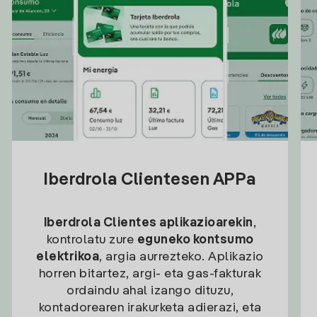
Iberdrola Clientesen APPa
Iberdrola Clientes aplikazioarekin
,
kontrolatu zure
eguneko kontsumo
elektrikoa
, argia aurrezteko. Aplikazio
horren bitartez, argi- eta gas-fakturak
ordaindu ahal izango dituzu,
kontadorearen irakurketa adierazi, eta