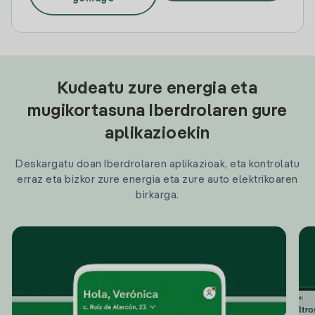
Kudeatu zure energia eta
mugikortasuna Iberdrolaren gure
aplikazioekin
Deskargatu doan Iberdrolaren aplikazioak, eta kontrolatu
erraz eta bizkor zure energia eta zure auto elektrikoaren
birkarga.