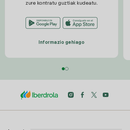
zure kontratu guztiak kudeatu.
Informazio gehiago