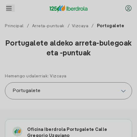
Principal
/
Arreta-puntuak
/
Vizcaya
/
Portugalete
Portugalete aldeko arreta-bulegoak
eta -puntuak
Hemengo udalerriak: Vizcaya
Oficina Iberdrola Portugalete Calle
Gregorio Uzquiano