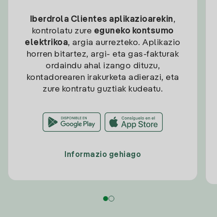
Iberdrola Clientes aplikazioarekin
,
kontrolatu zure
eguneko kontsumo
elektrikoa
, argia aurrezteko. Aplikazio
horren bitartez, argi- eta gas-fakturak
ordaindu ahal izango dituzu,
kontadorearen irakurketa adierazi, eta
zure kontratu guztiak kudeatu.
Informazio gehiago