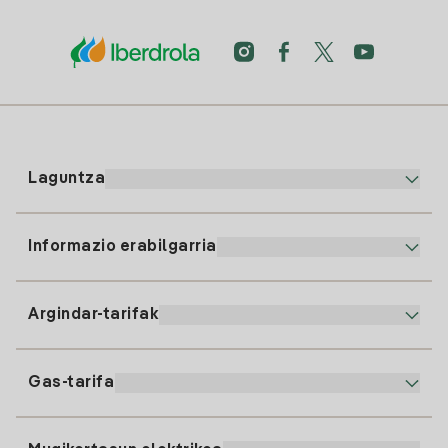
Laguntza
Informazio erabilgarria
Bezeroaren arreta
900 225 235
Argindar-tarifak
Gure App-a
94 646 01 25
Faktura Elektronikoa
91 919 52 73
Gas-tarifa
Online Plana
Argiaren alta
clientes@tuiberdrola.es
Planen Konparatzailea