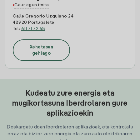
Gaur egun itxita
Calle Gregorio Uzquiano 24
48920 Portugalete
Tel:
611 71 72 58
Xehetasun
gehiago
Kudeatu zure energia eta
mugikortasuna Iberdrolaren gure
aplikazioekin
Deskargatu doan Iberdrolaren aplikazioak, eta kontrolatu
erraz eta bizkor zure energia eta zure auto elektrikoaren