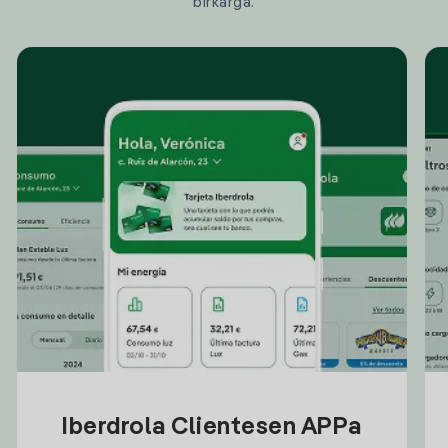
birkarga.
Iberdrola Clientesen APPa