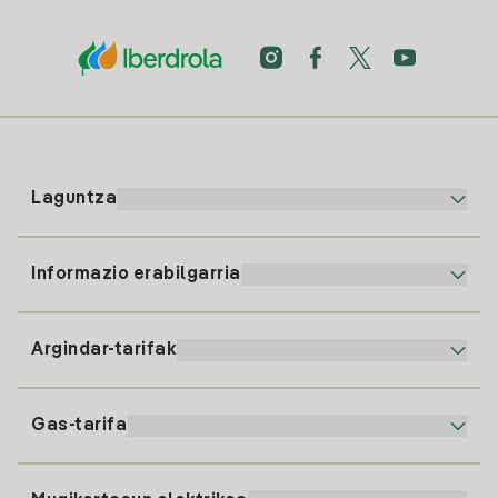
Laguntza
Informazio erabilgarria
Bezeroaren arreta
900 225 235
Argindar-tarifak
Gure App-a
94 646 01 25
Faktura Elektronikoa
91 919 52 73
Gas-tarifa
Online Plana
Argiaren alta
clientes@tuiberdrola.es
Planen Konparatzailea