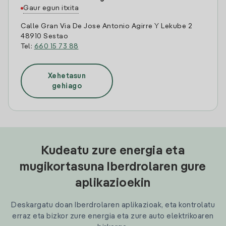
Gaur egun itxita
Calle Gran Via De Jose Antonio Agirre Y Lekube 2
48910 Sestao
Tel:
660 15 73 88
Xehetasun
gehiago
Kudeatu zure energia eta
mugikortasuna Iberdrolaren gure
aplikazioekin
Deskargatu doan Iberdrolaren aplikazioak, eta kontrolatu
erraz eta bizkor zure energia eta zure auto elektrikoaren