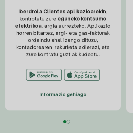
Iberdrola Clientes aplikazioarekin
,
kontrolatu zure
eguneko kontsumo
elektrikoa
, argia aurrezteko. Aplikazio
horren bitartez, argi- eta gas-fakturak
ordaindu ahal izango dituzu,
kontadorearen irakurketa adierazi, eta
zure kontratu guztiak kudeatu.
Informazio gehiago