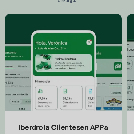
birkarga.
Iberdrola Clientesen APPa