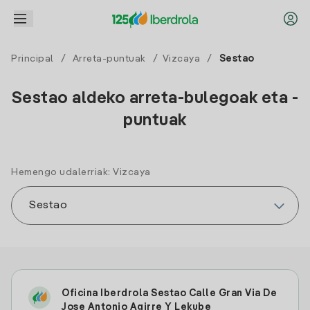
Principal
/
Arreta-puntuak
/
Vizcaya
/
Sestao
Sestao aldeko arreta-bulegoak eta -
puntuak
Hemengo udalerriak: Vizcaya
Oficina Iberdrola Sestao Calle Gran Via De
Jose Antonio Agirre Y Lekube