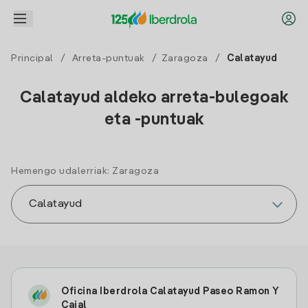
Principal
/
Arreta-puntuak
/
Zaragoza
/
Calatayud
Calatayud aldeko arreta-bulegoak
eta -puntuak
Hemengo udalerriak: Zaragoza
Oficina Iberdrola Calatayud Paseo Ramon Y
Cajal