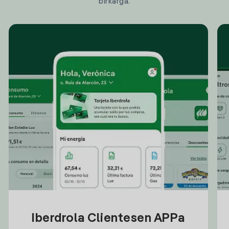
birkarga.
Iberdrola Clientesen APPa