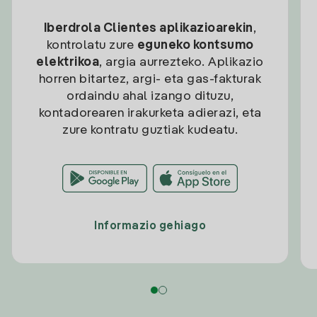
Iberdrola Clientes aplikazioarekin
,
kontrolatu zure
eguneko kontsumo
elektrikoa
, argia aurrezteko. Aplikazio
horren bitartez, argi- eta gas-fakturak
ordaindu ahal izango dituzu,
kontadorearen irakurketa adierazi, eta
zure kontratu guztiak kudeatu.
Informazio gehiago