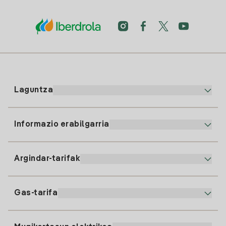
Laguntza
Informazio erabilgarria
Bezeroaren arreta
900 225 235
Argindar-tarifak
Gure App-a
94 646 01 25
Faktura Elektronikoa
91 919 52 73
Gas-tarifa
Online Plana
Argiaren alta
clientes@tuiberdrola.es
Planen Konparatzailea