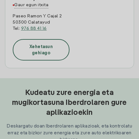
Gaur egun itxita
Paseo Ramon Y Cajal 2
50300 Calatayud
Tel:
976 88 41 16
Xehetasun
gehiago
Kudeatu zure energia eta
mugikortasuna Iberdrolaren gure
aplikazioekin
Deskargatu doan Iberdrolaren aplikazioak, eta kontrolatu
erraz eta bizkor zure energia eta zure auto elektrikoaren