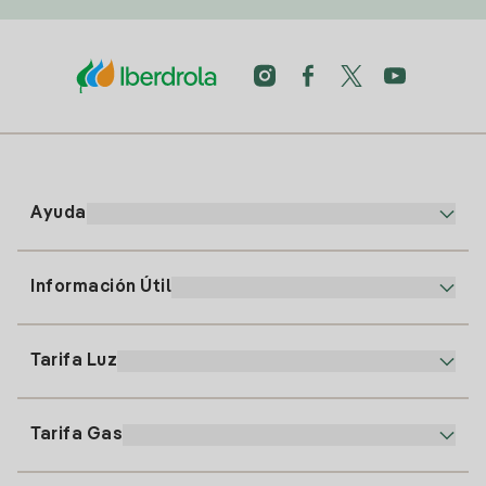
Ayuda
Información Útil
Atención al cliente
900 225 235
Tarifa Luz
Nuestra App
94 646 01 25
Factura Electrónica
91 919 52 73
Tarifa Gas
Plan Online
Alta Luz
clientes@tuiberdrola.es