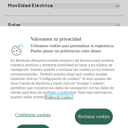
Comparador de Planes
Alta Gas
Movilidad Eléctrica
Whatsapp
Plan Gas Hogar
Comparador de Facturas
Precio de la luz hoy
Solar
Puntos de Recarga
Valoramos tu privacidad
Te interesa
Utilizamos cookies para personalizar tu experiencia.
Plan Solar
Puedes ajustar tus preferencias como desees.
Simulador Placas Solares
En Iberdrola utilizamos cookies propias y de terceros para analizar
nuestros servicios y mostrarte publicidad en base a tus hábitos de
Consejos Luz
Descarga la App Iberdrola Clientes
navegación. Puedes aceptar o rechazar las cookies en los botones
Comunidades Solares
correspondientes. También puedes elegir qué cookies aceptar
haciendo click en "Configuración de cookies". Si eres usuario del
Consejos Gas
Solar Cloud
Área Cliente de Iberdrola y haces click en "Aceptar Cookies",
permitirás que crucemos tus datos de navegación con tus datos de
Autoconsumo
cliente para fines de perfilado y publicidad. Para más información,
I + Repair Solar
puedes visitar nuestra
Política de Cookies.
Mapa web
Información legal y Política de cookies
Ahorro Energético
Política de privacidad
Configurar cookies
I + Check Solar
Seguridad de la información
Accesibilidad
Transporte Eléctrico
Configurar cookies
¿Cómo ser colaborador?
Canal de Denuncias
Rechazar cookies
I + Pack Solar
Iberdrola.com
Sostenibilidad