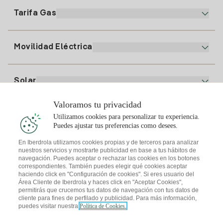
Factura Electrónica
91 919 52 73
Tarifa Gas
Plan Online
Alta Luz
clientes@tuiberdrola.es
Comparador de Planes
Alta Gas
Movilidad Eléctrica
Whatsapp
Plan Gas Hogar
Comparador de Facturas
Precio de la luz hoy
Solar
Puntos de Recarga
Valoramos tu privacidad
Te interesa
Utilizamos cookies para personalizar tu experiencia.
Plan Solar
Puedes ajustar tus preferencias como desees.
Simulador Placas Solares
En Iberdrola utilizamos cookies propias y de terceros para analizar
nuestros servicios y mostrarte publicidad en base a tus hábitos de
Consejos Luz
Descarga la App Iberdrola Clientes
navegación. Puedes aceptar o rechazar las cookies en los botones
Comunidades Solares
correspondientes. También puedes elegir qué cookies aceptar
haciendo click en "Configuración de cookies". Si eres usuario del
Consejos Gas
Solar Cloud
Área Cliente de Iberdrola y haces click en "Aceptar Cookies",
permitirás que crucemos tus datos de navegación con tus datos de
Autoconsumo
cliente para fines de perfilado y publicidad. Para más información,
I + Repair Solar
puedes visitar nuestra
Política de Cookies.
Mapa web
Información legal y Política de cookies
Ahorro Energético
Política de privacidad
Configurar cookies
I + Check Solar