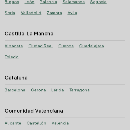
Burgos
León
Palencia
Salamanca
Segovia
Soria
Valladolid
Zamora
Ávila
Castilla-La Mancha
Albacete
Ciudad Real
Cuenca
Guadalajara
Toledo
Cataluña
Barcelona
Gerona
Lérida
Tarragona
Comunidad Valenciana
Alicante
Castellón
Valencia