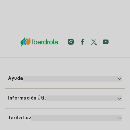
Ayuda
Información Útil
Atención al cliente
900 225 235
Tarifa Luz
Nuestra App
94 646 01 25