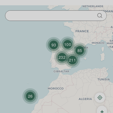
Introduce tu localidad o CP
100
93
85
232
211
26
+