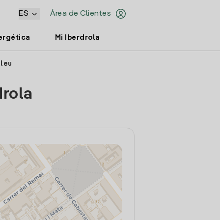
ES
Área de Clientes
ergética
Mi Iberdrola
ileu
drola