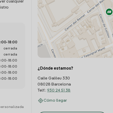
ver cualquier
istro
0:00
-
18:00
cerrada
cerrada
0:00
-
18:00
0:00
-
18:00
¿Dónde estamos?
0:00
-
18:00
Calle Galileu 330
0:00
-
18:00
08028 Barcelona
Telf.:
930 24 51 38
Cómo llegar
personalizada