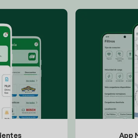
lientes
App M