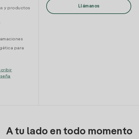
Llámanos
as y productos
y
clamaciones
gética para
cribir
eseña
A tu lado en todo momento