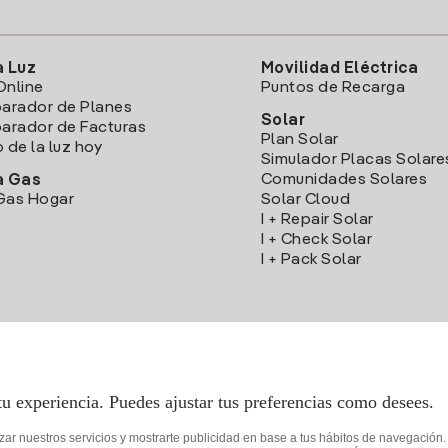
a Luz
Movilidad Eléctrica
Online
Puntos de Recarga
arador de Planes
Solar
rador de Facturas
Plan Solar
o de la luz hoy
Simulador Placas Solare
Comunidades Solares
a Gas
Gas Hogar
Solar Cloud
I + Repair Solar
I + Check Solar
I + Pack Solar
Descarga la App Iberdrola Clientes
tu experiencia. Puedes ajustar tus preferencias como desees.
izar nuestros servicios y mostrarte publicidad en base a tus hábitos de navegación