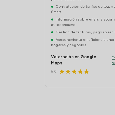
Contratación de tarifas de luz, g
Smart
Información sobre energía solar 
autoconsumo
Gestión de facturas, pagos y re
Asesoramiento en eficiencia ener
hogares y negocios
Valoración en Google
Es
Maps
r
star
star
star
star
star
5.0