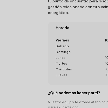
tu punto de encuentro para resol
gestión relacionada con tu sumin
energético.
Horario
Viernes
1
Sábado
Domingo
Lunes
1
Martes
1
Miércoles
1
Jueves
1
¿Qué podemos hacer por ti?
Nuestro equipo te ofrece atención 
para ayudarte con: