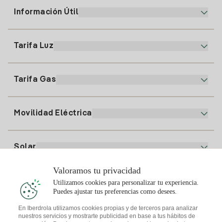
Información Útil
Atención al cliente
900 225 235
Tarifa Luz
Nuestra App
94 646 01 25
Factura Electrónica
91 919 52 73
Tarifa Gas
Plan Online
Alta Luz
clientes@tuiberdrola.es
Comparador de Planes
Alta Gas
Movilidad Eléctrica
Whatsapp
Plan Gas Hogar
Comparador de Facturas
Precio de la luz hoy
Solar
Puntos de Recarga
Valoramos tu privacidad
Te interesa
Utilizamos cookies para personalizar tu experiencia.
Plan Solar
Puedes ajustar tus preferencias como desees.
Simulador Placas Solares
En Iberdrola utilizamos cookies propias y de terceros para analizar
nuestros servicios y mostrarte publicidad en base a tus hábitos de
Consejos Luz