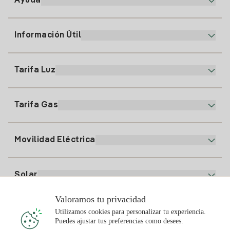
Ayuda
Información Útil
Atención al cliente
900 225 235
Tarifa Luz
Nuestra App
94 646 01 25
Factura Electrónica
91 919 52 73
Tarifa Gas
Plan Online
Alta Luz
clientes@tuiberdrola.es
Comparador de Planes
Alta Gas
Movilidad Eléctrica
Whatsapp
Plan Gas Hogar
Comparador de Facturas
Precio de la luz hoy
Solar
Puntos de Recarga
Valoramos tu privacidad
Te interesa
Utilizamos cookies para personalizar tu experiencia.
Plan Solar
Puedes ajustar tus preferencias como desees.