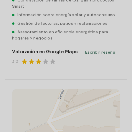
Contratación de tarifas de luz, gas y productos
Smart
Información sobre energía solar y autoconsumo
Gestión de facturas, pagos y reclamaciones
Asesoramiento en eficiencia energética para
hogares y negocios
Valoración en Google Maps
Escribir reseña
star
star
star
star
star
3.0