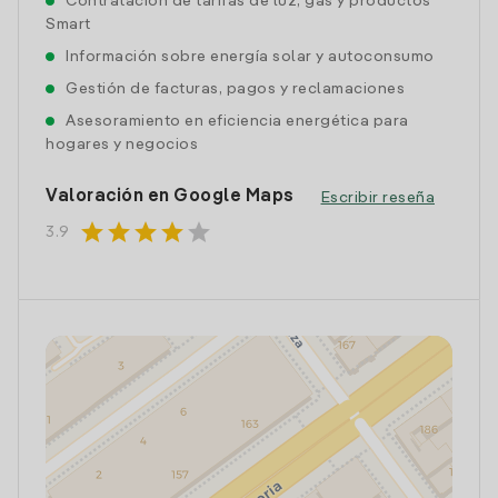
Contratación de tarifas de luz, gas y productos
Smart
Información sobre energía solar y autoconsumo
Gestión de facturas, pagos y reclamaciones
Asesoramiento en eficiencia energética para
hogares y negocios
Valoración en Google Maps
Escribir reseña
star
star
star
star
star
3.9