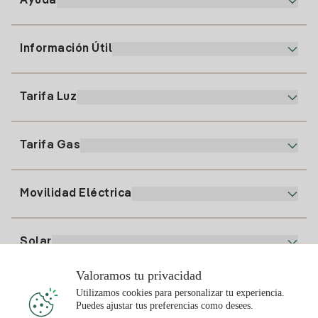
Ayuda
Información Útil
Atención al cliente
900 225 235
Tarifa Luz
Nuestra App
94 646 01 25
Factura Electrónica
91 919 52 73
Tarifa Gas
Plan Online
Alta Luz
clientes@tuiberdrola.es
Comparador de Planes
Alta Gas
Movilidad Eléctrica
Whatsapp
Plan Gas Hogar
Comparador de Facturas
Precio de la luz hoy
Solar
Puntos de Recarga
Valoramos tu privacidad
Te interesa
Utilizamos cookies para personalizar tu experiencia.
Plan Solar
Puedes ajustar tus preferencias como desees.