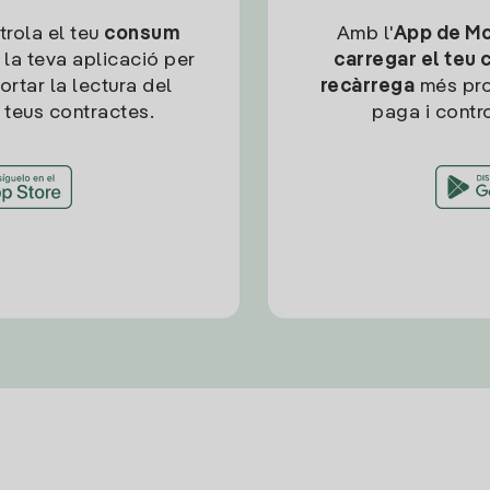
trola el teu
consum
Amb l'
App de Mob
 la teva aplicació per
carregar el teu 
ortar la lectura del
recàrrega
més pro
 teus contractes.
paga i contro