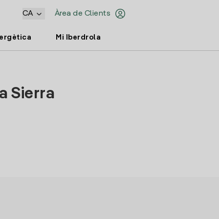
CA
Àrea de Clients
nergètica
Mi Iberdrola
a Sierra