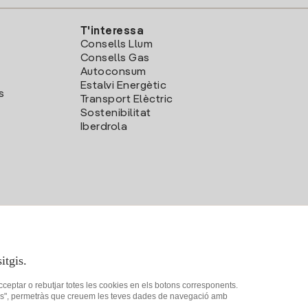
T'interessa
Consells Llum
Consells Gas
Autoconsum
Estalvi Energètic
s
Transport Elèctric
Sostenibilitat
Iberdrola
itgis.
acceptar o rebutjar totes les cookies en els botons corresponents.
ookies", permetràs que creuem les teves dades de navegació amb