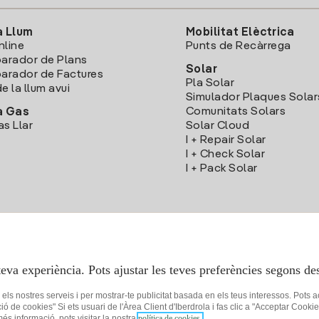
a Llum
Mobilitat Elèctrica
nline
Punts de Recàrrega
arador de Plans
Solar
rador de Factures
Pla Solar
e la llum avui
Simulador Plaques Solar
Comunitats Solars
a Gas
as Llar
Solar Cloud
I + Repair Solar
I + Check Solar
I + Pack Solar
Descarrega l'App Iberdola Clients
teva experiència. Pots ajustar les teves preferències segons des
r els nostres serveis i per mostrar-te publicitat basada en els teus interessos. Pots 
ció de cookies" Si ets usuari de l'Àrea Client d'Iberdrola i fas clic a "Acceptar C
 més informació, pots visitar la nostra
política de cookies.