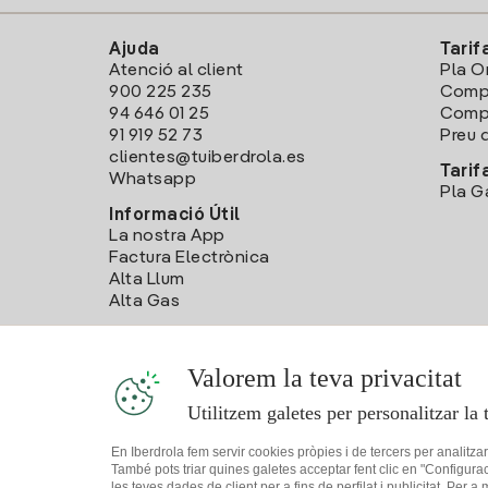
Ajuda
Tarif
Atenció al client
Pla O
900 225 235
Comp
94 646 01 25
Compa
91 919 52 73
Preu d
clientes@tuiberdrola.es
Tarif
Whatsapp
Pla G
Informació Útil
La nostra App
Factura Electrònica
Alta Llum
Alta Gas
Valorem la teva privacitat
Utilitzem galetes per personalitzar la 
En Iberdrola fem servir cookies pròpies i de tercers per analitza
També pots triar quines galetes acceptar fent clic en "Configura
les teves dades de client per a fins de perfilat i publicitat. Per a