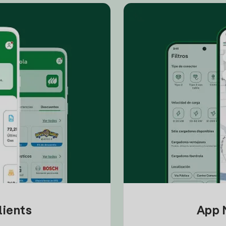
lients
App M