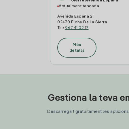
Sierra Avenida España
Actualment tancada
Avenida España 21
02430 Elche De La Sierra
Tel:
967 41 02 17
Més
detalls
Gestiona la teva en
Descarrega't gratuïtament les aplicions d