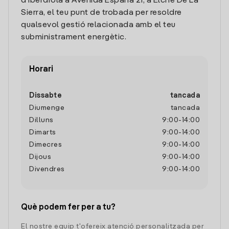
d'Iberdrola a Avenida España 21, a Elche De La
Sierra, el teu punt de trobada per resoldre
qualsevol gestió relacionada amb el teu
subministrament energètic.
Horari
Dissabte
tancada
Diumenge
tancada
Dilluns
9:00
-
14:00
Dimarts
9:00
-
14:00
Dimecres
9:00
-
14:00
Dijous
9:00
-
14:00
Divendres
9:00
-
14:00
Què podem fer per a tu?
El nostre equip t'ofereix atenció personalitzada per