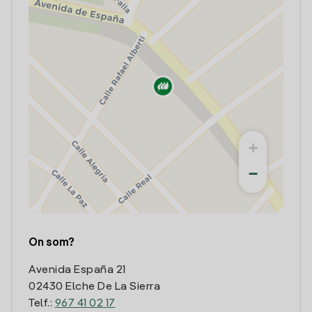
+
−
On som?
Avenida España 21
02430 Elche De La Sierra
Telf.:
967 41 02 17