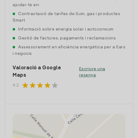
ajudar-te en:
Contractació de tarifes de llum, gas i productes
Smart
Informació sobre energia solar i autoconsum
Gestió de factures, pagaments i reclamacions
Assessorament en eficiència energètica per a llars
i negocis
Valoració a Google
Escriure una
Maps
resenya
star
star
star
star
star
4.2