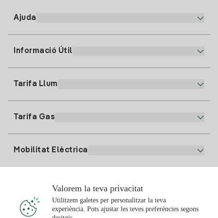
Ajuda
Informació Útil
Atenció al client
900 225 235
Tarifa Llum
La nostra App
94 646 01 25
Factura Electrònica
91 919 52 73
Tarifa Gas
Pla Online
Alta Llum
clientes@tuiberdrola.es
Comparador de Plans
Alta Gas
Mobilitat Elèctrica
Whatsapp
Pla Gas Llar
Comparador de Factures
Preu de la llum avui
Solar
Valorem la teva privacitat
Punts de Recàrrega
Utilitzem galetes per personalitzar la teva
experiència. Pots ajustar les teves preferències segons
T'interessa
desitgis.