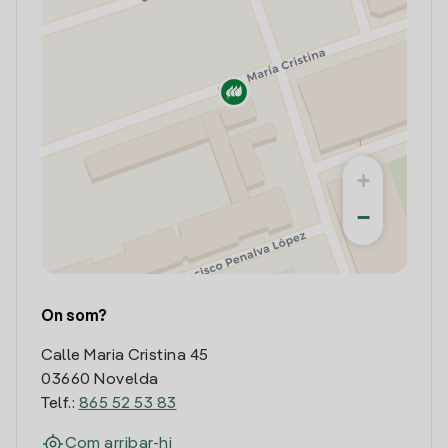
+
−
On som?
Calle Maria Cristina 45
03660 Novelda
Telf.:
865 52 53 83
Com arribar-hi