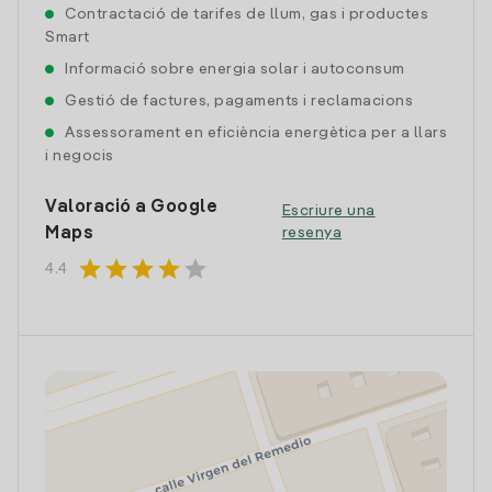
Contractació de tarifes de llum, gas i productes
Smart
Informació sobre energia solar i autoconsum
Gestió de factures, pagaments i reclamacions
Assessorament en eficiència energètica per a llars
i negocis
Valoració a Google
Escriure una
Maps
resenya
star
star
star
star
star
4.4