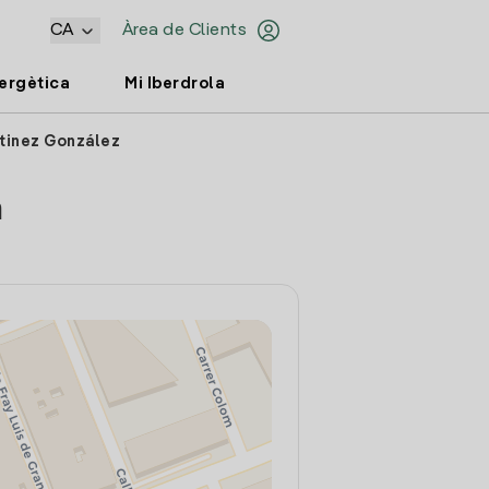
CA
Àrea de Clients
nergètica
Mi Iberdrola
rtinez González
a