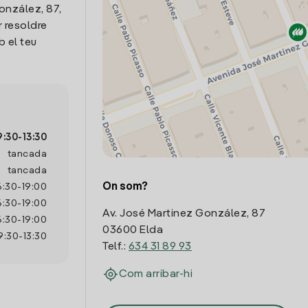
onzález, 87,
r resoldre
 el teu
9:30
-
13:30
tancada
tancada
On som?
6:30
-
19:00
6:30
-
19:00
Av. José Martinez González, 87
6:30
-
19:00
03600 Elda
9:30
-
13:30
Telf.:
634 31 89 93
Com arribar-hi