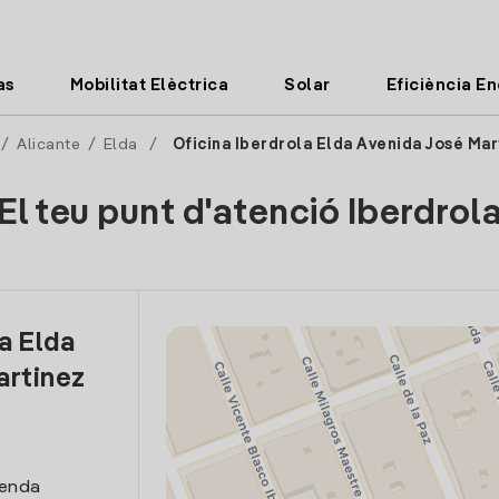
as
Mobilitat Elèctrica
Solar
Eficiència E
/
Alicante
/
Elda
/
Oficina Iberdrola Elda Avenida José Ma
El teu punt d'atenció Iberdrol
a Elda
artinez
venda