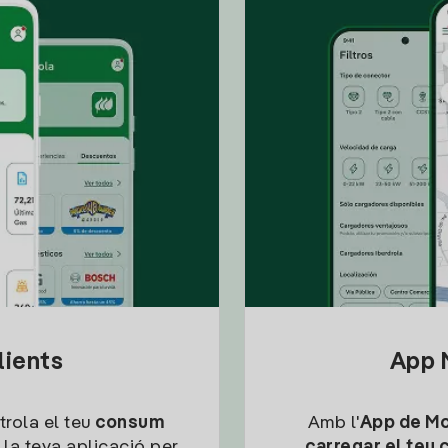
lients
App M
trola el teu
consum
Amb l'
App de Mob
 la teva aplicació per
carregar el teu 