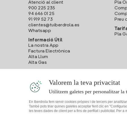
Atenció al client
Pla O
900 225 235
Comp
94 646 01 25
Compa
91 919 52 73
Preu d
clientes@tuiberdrola.es
Tarif
Whatsapp
Pla G
Informació Útil
La nostra App
Factura Electrònica
Alta Llum
Alta Gas
Valorem la teva privacitat
Utilitzem galetes per personalitzar la 
En Iberdrola fem servir cookies pròpies i de tercers per analitza
També pots triar quines galetes acceptar fent clic en "Configura
les teves dades de client per a fins de perfilat i publicitat. Per a
Mapa web
Informació legal i Política de cookies
Política de