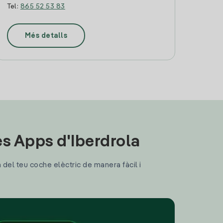
Tel:
865 52 53 83
Més detalls
les Apps d'Iberdrola
a del teu coche elèctric de manera fàcil i