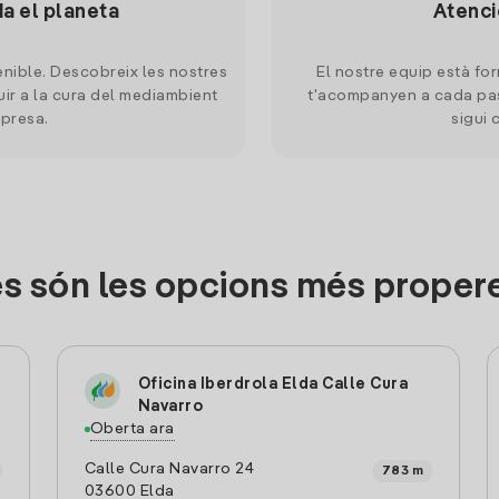
da el planeta
Atenci
nible. Descobreix les nostres
El nostre equip està for
uir a la cura del mediambient
t'acompanyen a cada pas
mpresa.
sigui 
s són les opcions més propere
Oficina Iberdrola Elda Calle Cura
Navarro
Oberta ara
Calle Cura Navarro 24
783 m
03600 Elda