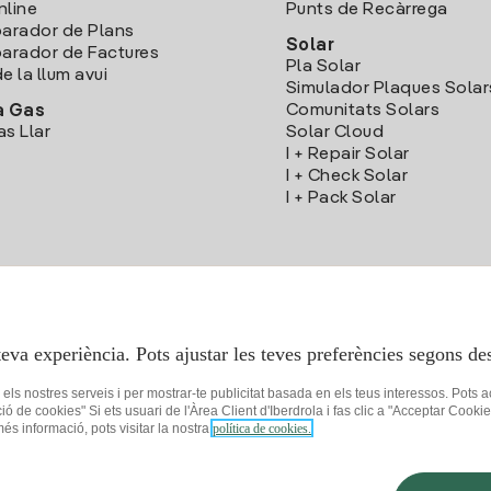
nline
Punts de Recàrrega
arador de Plans
Solar
rador de Factures
Pla Solar
e la llum avui
Simulador Plaques Solar
Comunitats Solars
a Gas
as Llar
Solar Cloud
I + Repair Solar
I + Check Solar
I + Pack Solar
Descarrega l'App Iberdola Clients
teva experiència. Pots ajustar les teves preferències segons des
r els nostres serveis i per mostrar-te publicitat basada en els teus interessos. Pots 
ció de cookies" Si ets usuari de l'Àrea Client d'Iberdrola i fas clic a "Acceptar C
 més informació, pots visitar la nostra
política de cookies.
 privacitat
Configuració de cookies
Seguretat de la informació
Accessibilit