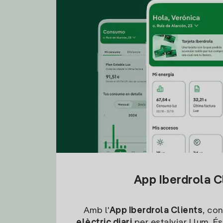
App Iberdrola C
Amb l'
App Iberdrola Clients
, con
elèctric diari
per estalviar Llum. És