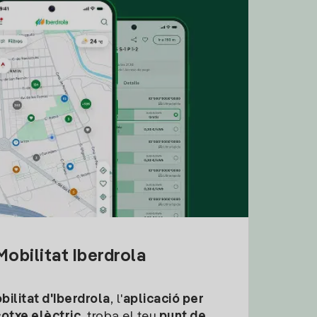
obilitat Iberdrola
ilitat d'Iberdrola
, l'
aplicació per
cotxe elèctric
, troba el teu
punt de