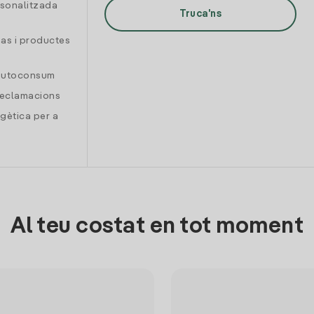
rsonalitzada
Truca'ns
gas i productes
 autoconsum
reclamacions
gètica per a
Al teu costat en tot moment