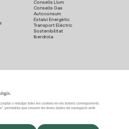
Consells Llum
Consells Gas
Autoconsum
Estalvi Energètic
s
Transport Elèctric
Sostenibilitat
Iberdrola
itgis.
acceptar o rebutjar totes les cookies en els botons corresponents.
ookies", permetràs que creuem les teves dades de navegació amb
at
Com ser col·laborador?
Canal de Denúncies
Iberdrola.com