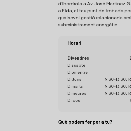
d'Iberdrola a Av. José Martinez G
a Elda, el teu punt de trobada pe
qualsevol gestió relacionada amb
subministrament energètic.
Horari
Divendres
Dissabte
Diumenge
Dilluns
9:30
-
13:30
,
1
Dimarts
9:30
-
13:30
,
1
Dimecres
9:30
-
13:30
,
1
Dijous
Què podem fer per a tu?