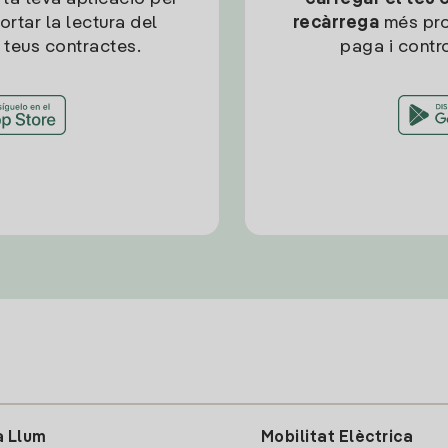
ortar la lectura del
recàrrega
més pro
 teus contractes.
paga i contro
a Llum
Mobilitat Elèctrica