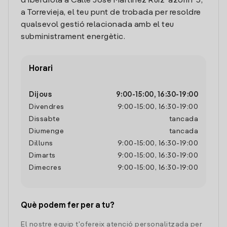
d'Iberdrola a Calle Jose Martinez Ruiz 'azorin' 3,
a Torrevieja, el teu punt de trobada per resoldre
qualsevol gestió relacionada amb el teu
subministrament energètic.
Horari
Dijous
9:00
-
15:00
,
16:30
-
19:00
Divendres
9:00
-
15:00
,
16:30
-
19:00
Dissabte
tancada
Diumenge
tancada
Dilluns
9:00
-
15:00
,
16:30
-
19:00
Dimarts
9:00
-
15:00
,
16:30
-
19:00
Dimecres
9:00
-
15:00
,
16:30
-
19:00
Què podem fer per a tu?
El nostre equip t'ofereix atenció personalitzada per