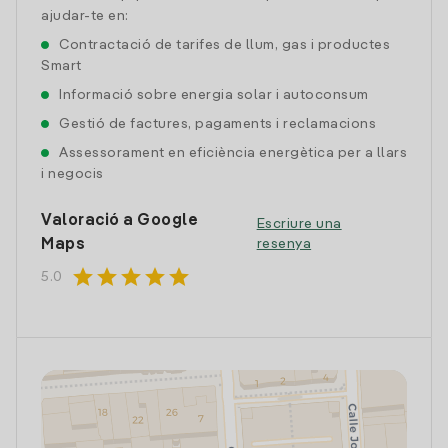
ajudar-te en:
Contractació de tarifes de llum, gas i productes
Smart
Informació sobre energia solar i autoconsum
Gestió de factures, pagaments i reclamacions
Assessorament en eficiència energètica per a llars
i negocis
Valoració a Google
Escriure una
Maps
resenya
star
star
star
star
star
5.0