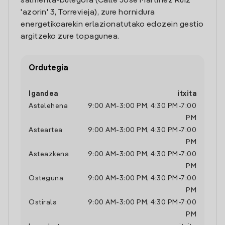
salmenta-bulegora (Calle Jose Martinez Ruiz
'azorin' 3, Torrevieja), zure hornidura
energetikoarekin erlazionatutako edozein gestio
argitzeko zure topagunea.
Ordutegia
Igandea
itxita
Astelehena
9:00 AM
-
3:00 PM
,
4:30 PM
-
7:00
PM
Asteartea
9:00 AM
-
3:00 PM
,
4:30 PM
-
7:00
PM
Asteazkena
9:00 AM
-
3:00 PM
,
4:30 PM
-
7:00
PM
Osteguna
9:00 AM
-
3:00 PM
,
4:30 PM
-
7:00
PM
Ostirala
9:00 AM
-
3:00 PM
,
4:30 PM
-
7:00
PM