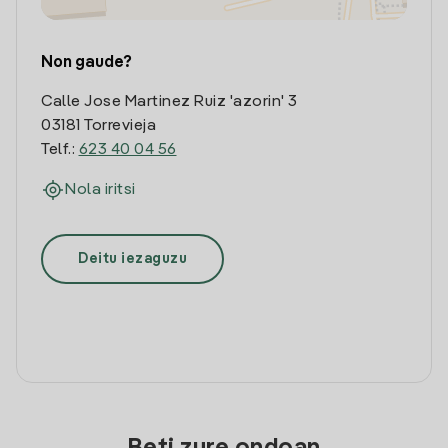
Non gaude?
Calle Jose Martinez Ruiz 'azorin' 3
03181 Torrevieja
Telf.:
623 40 04 56
Nola iritsi
Deitu iezaguzu