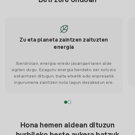
Beti zure ondoan
Zu eta planeta zaintzen zaituzten
energia
Iberdrolan, energia-eredu jasangarriaren alde
egiten dugu. Ezagutu energia berdeko zer soluzio
eskaintzen ditugun, baita etxetik edo enpresatik
ingurumena zaintzen nola lagun dezakezun ere.
Hona hemen aldean dituzun