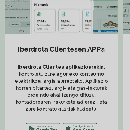
Iberdrola Clientesen APPa
Iberdrola Clientes aplikazioarekin
,
kontrolatu zure
eguneko kontsumo
elektrikoa
, argia aurrezteko. Aplikazio
horren bitartez, argi- eta gas-fakturak
ordaindu ahal izango dituzu,
kontadorearen irakurketa adierazi, eta
zure kontratu guztiak kudeatu.