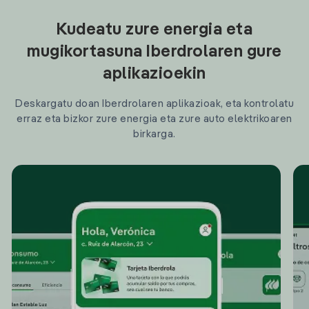
Kudeatu zure energia eta
mugikortasuna Iberdrolaren gure
aplikazioekin
Deskargatu doan Iberdrolaren aplikazioak, eta kontrolatu
erraz eta bizkor zure energia eta zure auto elektrikoaren
birkarga.