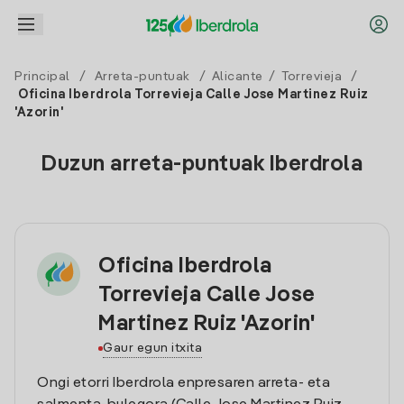
Principal
/
Arreta-puntuak
/
Alicante
/
Torrevieja
/
Oficina Iberdrola Torrevieja Calle Jose Martinez Ruiz
'Azorin'
Duzun arreta-puntuak Iberdrola
Oficina Iberdrola
Torrevieja Calle Jose
Martinez Ruiz 'Azorin'
Gaur egun itxita
Ongi etorri Iberdrola enpresaren arreta- eta