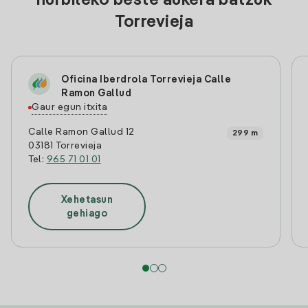
hurbileko beste aukera batzuk
Torrevieja
Oficina Iberdrola Torrevieja Calle
Ramon Gallud
Gaur egun itxita
Calle Ramon Gallud 12
299 m
03181 Torrevieja
Tel:
965 71 01 01
Xehetasun
gehiago