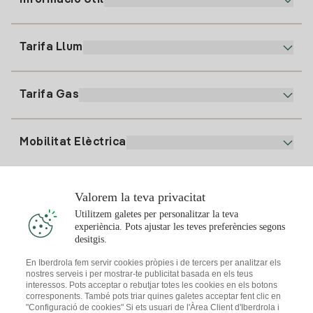
Informació Útil
Atenció al client
900 225 235
Tarifa Llum
La nostra App
94 646 01 25
Factura Electrònica
91 919 52 73
Tarifa Gas
Pla Online
Alta Llum
clientes@tuiberdrola.es
Comparador de Plans
Alta Gas
Mobilitat Elèctrica
Whatsapp
Pla Gas Llar
Comparador de Factures
Preu de la llum avui
Solar
Valorem la teva privacitat
Punts de Recàrrega
Utilitzem galetes per personalitzar la teva
experiència. Pots ajustar les teves preferències segons
T'interessa
desitgis.
Pla Solar
En Iberdrola fem servir cookies pròpies i de tercers per analitzar els
nostres serveis i per mostrar-te publicitat basada en els teus
Simulador Plaques Solars
interessos. Pots acceptar o rebutjar totes les cookies en els botons
Consells Llum
corresponents. També pots triar quines galetes acceptar fent clic en
Descarrega l'App Iberdola Clients
Comunitats Solars
"Configuració de cookies" Si ets usuari de l'Àrea Client d'Iberdrola i