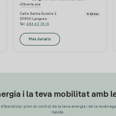
Oberta ara
Calle Santa Eulalia 2
9.25 km
33900 Langreo
Tel:
684 63 78 14
Més detalls
ergia i la teva mobilitat amb 
'Iberdrola i pren el control de la teva energia i de la recàrreg
ràpida.