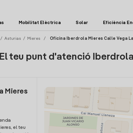
as
Mobilitat Elèctrica
Solar
Eficiència E
/
Asturias
/
Mieres
/
Oficina Iberdrola Mieres Calle Vega L
El teu punt d'atenció Iberdrol
la Mieres
venda
ieres, el teu