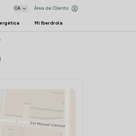
CA
Àrea de Clients
nergètica
Mi Iberdrola
a
a