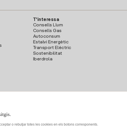
T'interessa
Consells Llum
Consells Gas
Autoconsum
Estalvi Energètic
s
Transport Elèctric
Sostenibilitat
Iberdrola
itgis.
acceptar o rebutjar totes les cookies en els botons corresponents.