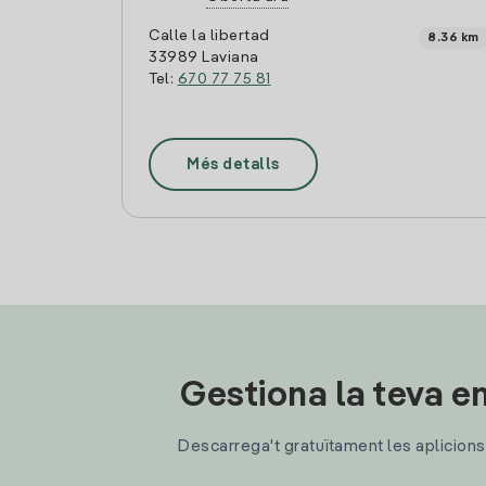
Calle la libertad
8.36 km
33989 Laviana
Tel:
670 77 75 81
Més detalls
Gestiona la teva en
Descarrega't gratuïtament les aplicions d