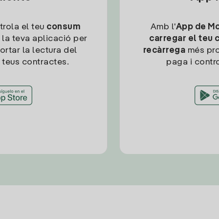
trola el teu
consum
Amb l'
App de Mob
 la teva aplicació per
carregar el teu 
ortar la lectura del
recàrrega
més pro
 teus contractes.
paga i contro