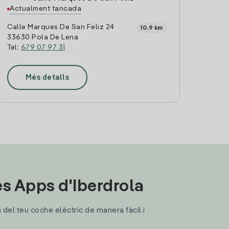
Actualment tancada
Calle Marques De San Feliz 24
10.9 km
33630 Pola De Lena
Tel:
679 07 97 31
Més detalls
les Apps d'Iberdrola
a del teu coche elèctric de manera fàcil i