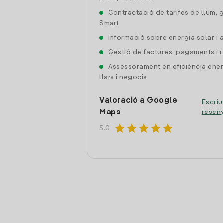
Contractació de tarifes de llum, 
Smart
Informació sobre energia solar i
Gestió de factures, pagaments i 
Assessorament en eficiència ener
llars i negocis
Valoració a Google
Escriu
Maps
resen
star
star
star
star
star
5.0