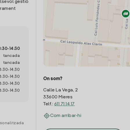
lsevol gestió
trament
8:30
-
14:30
tancada
tancada
8:30
-
14:30
8:30
-
14:30
On som?
8:30
-
14:30
Calle La Vega, 2
8:30
-
14:30
33600 Mieres
Telf.:
611 71 14 17
Com arribar-hi
rsonalitzada