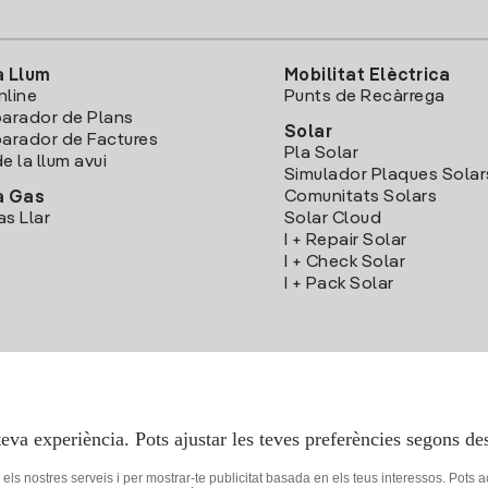
a Llum
Mobilitat Elèctrica
nline
Punts de Recàrrega
arador de Plans
Solar
rador de Factures
Pla Solar
e la llum avui
Simulador Plaques Solar
Comunitats Solars
a Gas
as Llar
Solar Cloud
I + Repair Solar
I + Check Solar
I + Pack Solar
Descarrega l'App Iberdola Clients
teva experiència. Pots ajustar les teves preferències segons des
r els nostres serveis i per mostrar-te publicitat basada en els teus interessos. Pots 