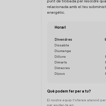
punt de trobada per resoldre qua
relacionada amb el teu subminis
energètic.
Horari
Divendres
Dissabte
Diumenge
Dilluns
Dimarts
Dimecres
Dijous
Què podem fer per a tu?
El nostre equip t'ofereix atenció pe
per ajudar-te en: