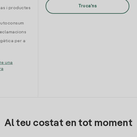
Truca'ns
gas i productes
 autoconsum
reclamacions
gètica per a
re una
ya
Al teu costat en tot moment