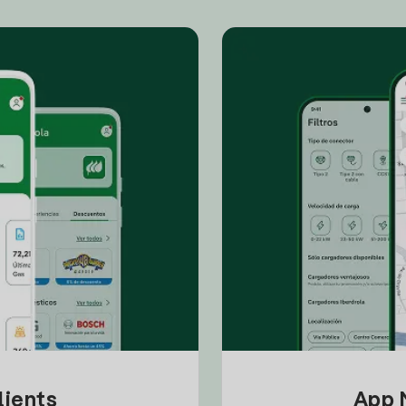
lients
App M