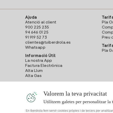
Ajuda
Tarif
Atenció al client
Pla O
900 225 235
Comp
94 646 01 25
Compa
91 919 52 73
Preu d
clientes@tuiberdrola.es
Tarif
Whatsapp
Pla G
Informació Útil
La nostra App
Factura Electrònica
Alta Llum
Alta Gas
Valorem la teva privacitat
Utilitzem galetes per personalitzar la 
En Iberdrola fem servir cookies pròpies i de tercers per analitza