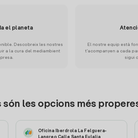
da el planeta
Atenci
nible. Descobreix les nostres
El nostre equip està for
uir a la cura del mediambient
t'acompanyen a cada pas
mpresa.
sigui 
 són les opcions més properes
Oficina Iberdrola La Felguera-
Langreo Calle Santa Eulalia