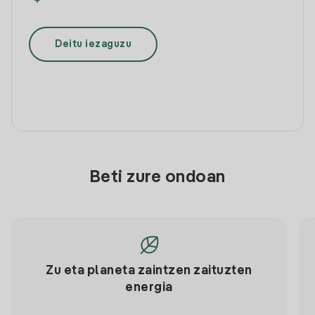
Deitu iezaguzu
Beti zure ondoan
Zu eta planeta zaintzen zaituzten
energia