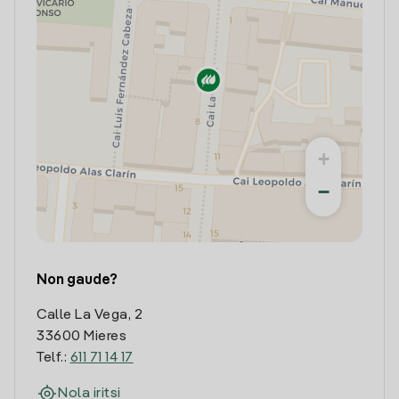
+
−
Non gaude?
Calle La Vega, 2
33600 Mieres
Telf.:
611 71 14 17
Nola iritsi