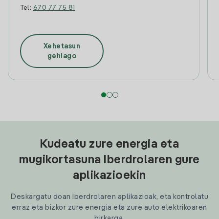
Tel:
670 77 75 81
Xehetasun
gehiago
Kudeatu zure energia eta
mugikortasuna Iberdrolaren gure
aplikazioekin
Deskargatu doan Iberdrolaren aplikazioak, eta kontrolatu
erraz eta bizkor zure energia eta zure auto elektrikoaren
birkarga.