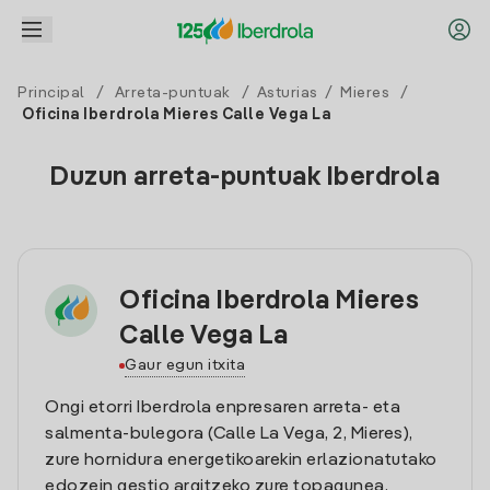
Principal
/
Arreta-puntuak
/
Asturias
/
Mieres
/
Oficina Iberdrola Mieres Calle Vega La
Duzun arreta-puntuak Iberdrola
Oficina Iberdrola Mieres
Calle Vega La
Gaur egun itxita
Ongi etorri Iberdrola enpresaren arreta- eta
salmenta-bulegora (Calle La Vega, 2, Mieres),
zure hornidura energetikoarekin erlazionatutako
edozein gestio argitzeko zure topagunea.