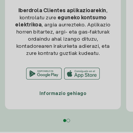
Iberdrola Clientes aplikazioarekin
,
kontrolatu zure
eguneko kontsumo
elektrikoa
, argia aurrezteko. Aplikazio
horren bitartez, argi- eta gas-fakturak
ordaindu ahal izango dituzu,
kontadorearen irakurketa adierazi, eta
zure kontratu guztiak kudeatu.
Informazio gehiago