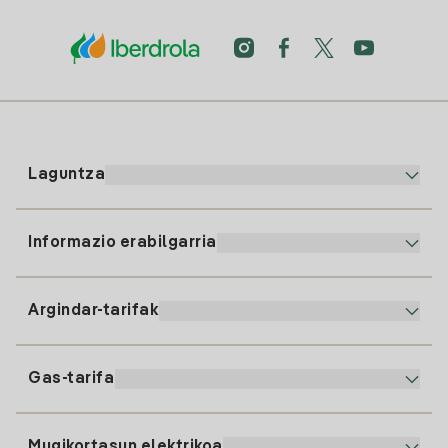
Laguntza
Informazio erabilgarria
Bezeroaren arreta
900 225 235
Argindar-tarifak
Gure App-a
94 646 01 25
Faktura Elektronikoa
91 919 52 73
Gas-tarifa
Online Plana
Argiaren alta
clientes@tuiberdrola.es
Planen Konparatzailea
Gasean alta ematea
Mugikortasun elektrikoa