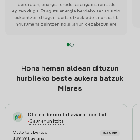
Iberdrolan, energia-eredu jasangarriaren alde
egiten dugu. Ezagutu energia berdeko zer soluzio
eskaintzen ditugun, baita etxetik edo enpresatik
ingurumena zaintzen nola lagun dezakezun ere.
Hona hemen aldean dituzun
hurbileko beste aukera batzuk
Mieres
Oficina Iberdrola Laviana Libertad
Gaur egun itxita
Calle la libertad
8.36 km
33989 Laviana