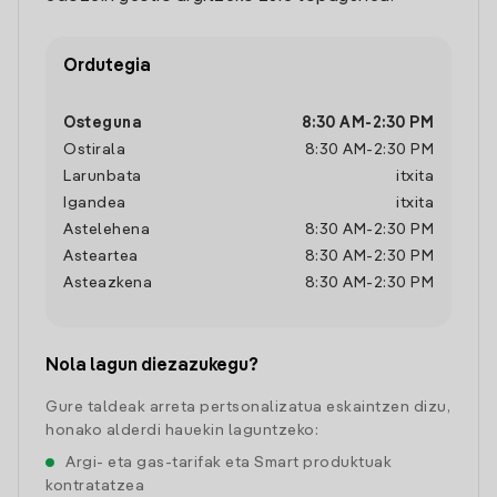
Ordutegia
Osteguna
8:30 AM
-
2:30 PM
Ostirala
8:30 AM
-
2:30 PM
Larunbata
itxita
Igandea
itxita
Astelehena
8:30 AM
-
2:30 PM
Asteartea
8:30 AM
-
2:30 PM
Asteazkena
8:30 AM
-
2:30 PM
Nola lagun diezazukegu?
Gure taldeak arreta pertsonalizatua eskaintzen dizu,
honako alderdi hauekin laguntzeko:
Argi- eta gas-tarifak eta Smart produktuak
kontratatzea