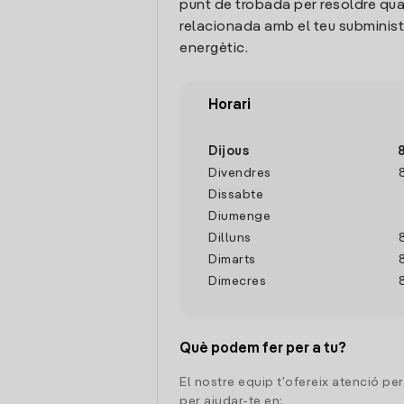
punt de trobada per resoldre qua
relacionada amb el teu subminis
energètic.
Horari
Dijous
Divendres
Dissabte
Diumenge
Dilluns
Dimarts
Dimecres
Què podem fer per a tu?
El nostre equip t'ofereix atenció pe
per ajudar-te en: