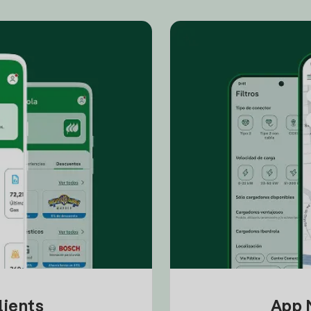
lients
App M