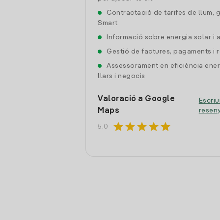
Contractació de tarifes de llum, 
Smart
Informació sobre energia solar i
Gestió de factures, pagaments i 
Assessorament en eficiència ener
llars i negocis
Valoració a Google
Escriu
Maps
resen
star
star
star
star
star
5.0