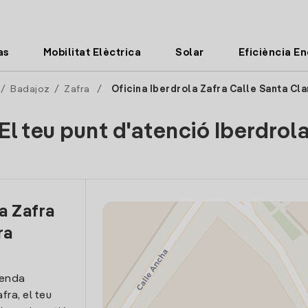
as
Mobilitat Elèctrica
Solar
Eficiència E
/
Badajoz
/
Zafra
/
Oficina Iberdrola Zafra Calle Santa Cla
El teu punt d'atenció Iberdrol
la Zafra
ra
venda
afra, el teu