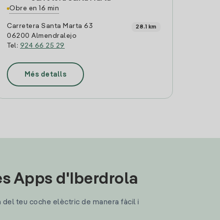
Obre en 16 min
Carretera Santa Marta 63
28.1 km
06200 Almendralejo
Tel:
924 66 25 29
Més detalls
les Apps d'Iberdrola
a del teu coche elèctric de manera fàcil i