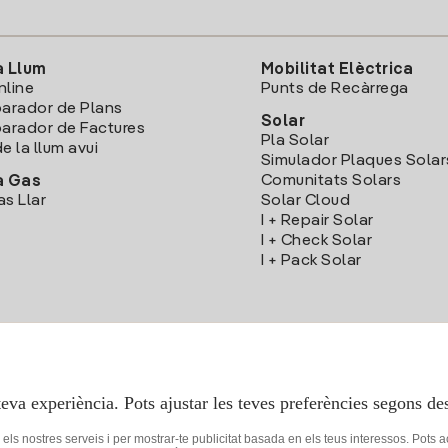
a Llum
Mobilitat Elèctrica
nline
Punts de Recàrrega
arador de Plans
Solar
rador de Factures
Pla Solar
e la llum avui
Simulador Plaques Solar
Comunitats Solars
a Gas
as Llar
Solar Cloud
I + Repair Solar
I + Check Solar
I + Pack Solar
Descarrega l'App Iberdola Clients
teva experiència. Pots ajustar les teves preferències segons des
r els nostres serveis i per mostrar-te publicitat basada en els teus interessos. Pots 