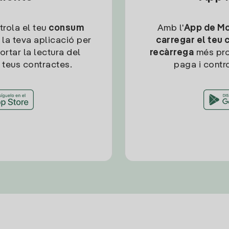
trola el teu
consum
Amb l'
App de Mob
 la teva aplicació per
carregar el teu 
ortar la lectura del
recàrrega
més pro
 teus contractes.
paga i contro