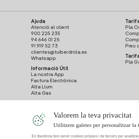
Ajuda
Tarif
Atenció al client
Pla O
900 225 235
Comp
94 646 01 25
Compa
91 919 52 73
Preu d
clientes@tuiberdrola.es
Tarif
Whatsapp
Pla G
Informació Útil
La nostra App
Factura Electrònica
Alta Llum
Alta Gas
Valorem la teva privacitat
Utilitzem galetes per personalitzar la 
En Iberdrola fem servir cookies pròpies i de tercers per analitza