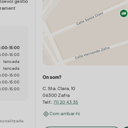
lsevol gestió
trament
8:00
-
15:00
8:00
-
15:00
tancada
tancada
8:00
-
15:00
On som?
8:00
-
15:00
C. Sta. Clara, 10
8:00
-
15:00
06300 Zafra
Telf.:
711 20 43 35
Com arribar-hi
rsonalitzada