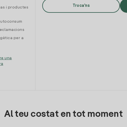
Truca'ns
gas i productes
 autoconsum
reclamacions
gètica per a
re una
ya
Al teu costat en tot moment