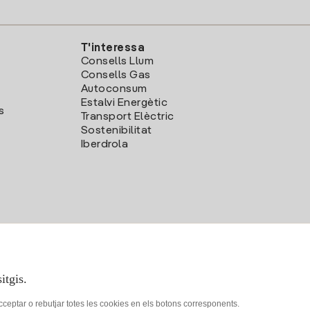
T'interessa
Consells Llum
Consells Gas
Autoconsum
Estalvi Energètic
s
Transport Elèctric
Sostenibilitat
Iberdrola
itgis.
acceptar o rebutjar totes les cookies en els botons corresponents.