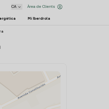
CA
Àrea de Clients
nergètica
Mi Iberdrola
ra
a