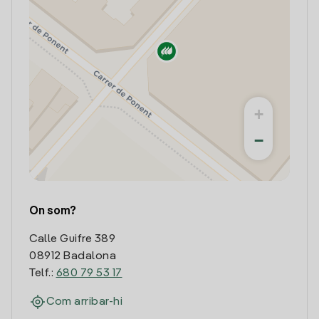
+
−
On som?
Calle Guifre 389
08912 Badalona
Telf.:
680 79 53 17
Com arribar-hi