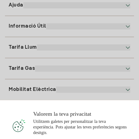
Ajuda
Informació Útil
Atenció al client
900 225 235
Tarifa Llum
La nostra App
94 646 01 25
Factura Electrònica
91 919 52 73
Tarifa Gas
Pla Online
Alta Llum
clientes@tuiberdrola.es
Comparador de Plans
Alta Gas
Mobilitat Elèctrica
Whatsapp
Pla Gas Llar
Comparador de Factures
Preu de la llum avui
Solar
Valorem la teva privacitat
Punts de Recàrrega
Utilitzem galetes per personalitzar la teva
experiència. Pots ajustar les teves preferències segons
T'interessa
desitgis.
Pla Solar