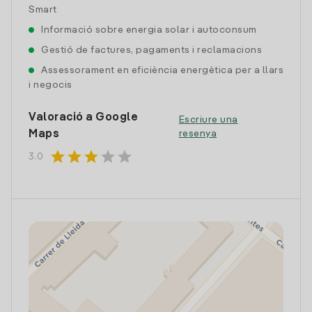
Smart
Informació sobre energia solar i autoconsum
Gestió de factures, pagaments i reclamacions
Assessorament en eficiència energètica per a llars
i negocis
Valoració a Google
Escriure una
Maps
resenya
star
star
star
star
star
3.0