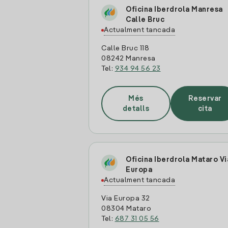
Oficina Iberdrola Manresa
Calle Bruc
Actualment tancada
Calle Bruc 118
08242 Manresa
Tel:
934 94 56 23
Més
Reservar
detalls
cita
Oficina Iberdrola Mataro Vi
Europa
Actualment tancada
Via Europa 32
08304 Mataro
Tel:
687 31 05 56