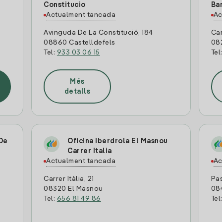
Constitucio
Ba
Actualment tancada
Ac
Avinguda De La Constitució, 184
Car
08860 Castelldefels
08
Tel:
933 03 06 15
Tel
Més
detalls
 De
Oficina Iberdrola El Masnou
Carrer Italia
Actualment tancada
Ac
Carrer Itàlia, 21
Pas
08320 El Masnou
08
Tel:
656 81 49 86
Tel