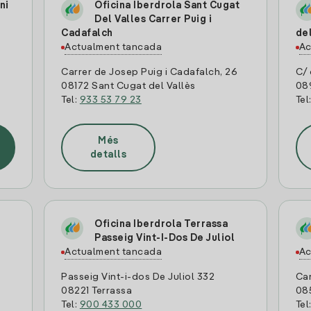
ni
Oficina Iberdrola Sant Cugat
Del Valles Carrer Puig i
Cadafalch
de
Actualment tancada
Ac
Carrer de Josep Puig i Cadafalch, 26
C/ 
08172 Sant Cugat del Vallès
08
Tel:
933 53 79 23
Tel
Més
detalls
Oficina Iberdrola Terrassa
Passeig Vint-I-Dos De Juliol
Actualment tancada
Ac
Passeig Vint-i-dos De Juliol 332
Car
08221 Terrassa
08
Tel:
900 433 000
Tel