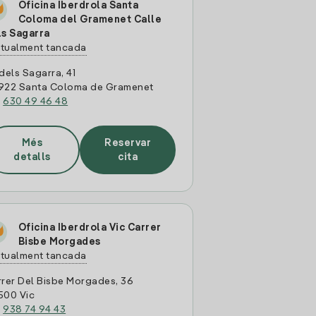
Oficina Iberdrola Santa
Coloma del Gramenet Calle
ls Sagarra
tualment tancada
dels Sagarra, 41
922 Santa Coloma de Gramenet
:
630 49 46 48
Més
Reservar
detalls
cita
Oficina Iberdrola Vic Carrer
Bisbe Morgades
tualment tancada
rer Del Bisbe Morgades, 36
500 Vic
:
938 74 94 43