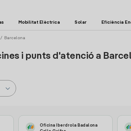
as
Mobilitat Elèctrica
Solar
Eficiència E
/ Barcelona
cines i punts d'atenció a Barce
Oficina Iberdrola Badalona