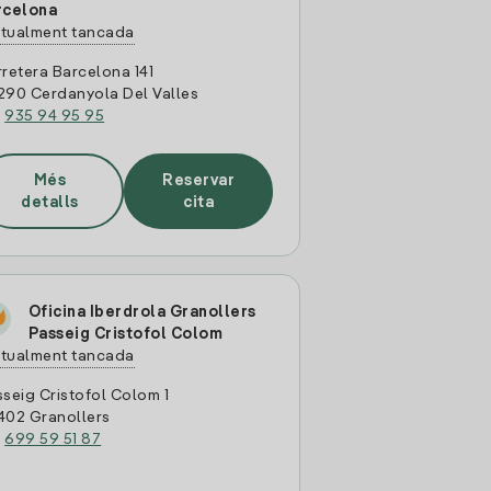
rcelona
tualment tancada
retera Barcelona 141
290 Cerdanyola Del Valles
:
935 94 95 95
Més
Reservar
detalls
cita
Oficina Iberdrola Granollers
Passeig Cristofol Colom
tualment tancada
seig Cristofol Colom 1
402 Granollers
:
699 59 51 87