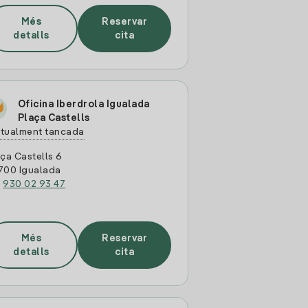
Més
Reservar
detalls
cita
Oficina Iberdrola Igualada
Plaça Castells
tualment tancada
ça Castells 6
700 Igualada
:
930 02 93 47
Més
Reservar
detalls
cita