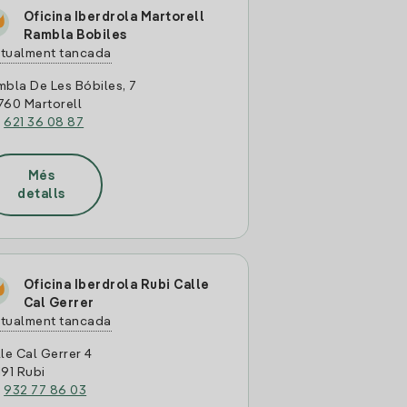
Oficina Iberdrola Martorell
Rambla Bobiles
tualment tancada
bla De Les Bóbiles, 7
760 Martorell
:
621 36 08 87
Més
detalls
Oficina Iberdrola Rubi Calle
Cal Gerrer
tualment tancada
le Cal Gerrer 4
91 Rubi
:
932 77 86 03