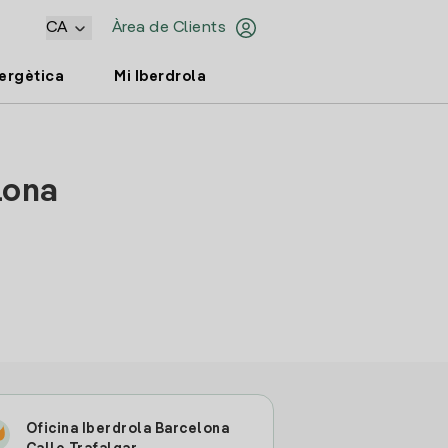
CA
Àrea de Clients
nergètica
Mi Iberdrola
lona
Oficina Iberdrola Barcelona