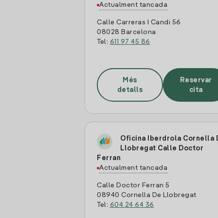
Actualment tancada
Calle Carreras I Candi 56
08028 Barcelona
Tel:
611 97 45 86
Més
Reservar
detalls
cita
Oficina Iberdrola Cornella
Llobregat Calle Doctor
Ferran
Actualment tancada
Calle Doctor Ferran 5
08940 Cornella De Llobregat
Tel:
604 24 64 36