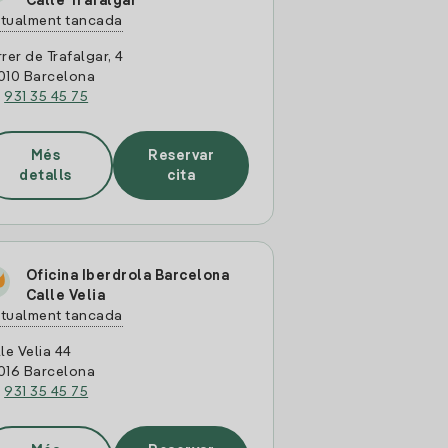
Calle Trafalgar
tualment tancada
rer de Trafalgar, 4
010 Barcelona
:
931 35 45 75
Més
Reservar
detalls
cita
Oficina Iberdrola Barcelona
Calle Velia
tualment tancada
le Velia 44
016 Barcelona
:
931 35 45 75