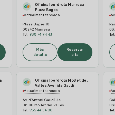
Oficina Iberdrola Manresa
Plaza Bages
Actualment tancada
Ac
Plaza Bages 10
Ram
08242 Manresa
08
Tel:
938 74 94 43
Tel
Més
Reservar
detalls
cita
a
Oficina Iberdrola Mollet del
Valles Avenida Gaudí
Actualment tancada
Ac
Av. d'Antoni Gaudí, 44
Cal
08100 Mollet del Vallès
081
Tel:
935 44 54 80
Tel