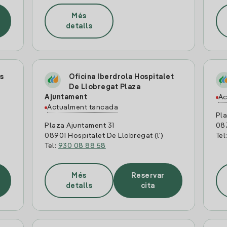
Més
detalls
s
Oficina Iberdrola Hospitalet
De Llobregat Plaza
Ajuntament
Ac
Actualment tancada
Pla
Plaza Ajuntament 31
08
08901 Hospitalet De Llobregat (l')
Tel
Tel:
930 08 88 58
Més
Reservar
detalls
cita