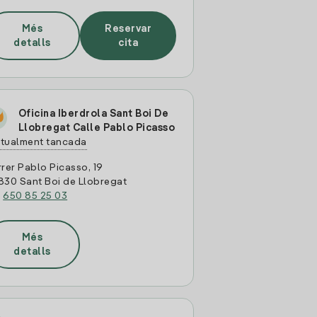
Més
Reservar
detalls
cita
Oficina Iberdrola Sant Boi De
Llobregat Calle Pablo Picasso
tualment tancada
rer Pablo Picasso, 19
830 Sant Boi de Llobregat
:
650 85 25 03
Més
detalls