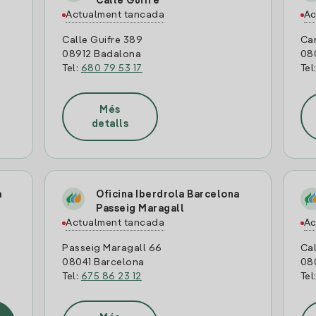
Calle Guifre
Actualment tancada
Ac
Calle Guifre 389
Car
08912 Badalona
08
Tel:
680 79 53 17
Tel
Més
detalls
a
Oficina Iberdrola Barcelona
Passeig Maragall
Actualment tancada
Ac
Passeig Maragall 66
Cal
08041 Barcelona
08
Tel:
675 86 23 12
Tel