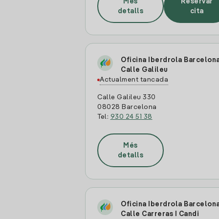
Més
Reservar
detalls
cita
Oficina Iberdrola Barcelon
Calle Galileu
Actualment tancada
Calle Galileu 330
08028 Barcelona
Tel:
930 24 51 38
Més
detalls
Oficina Iberdrola Barcelon
Calle Carreras I Candi