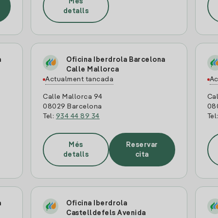
Més
detalls
a
Oficina Iberdrola Barcelona
Calle Mallorca
Actualment tancada
Ac
Calle Mallorca 94
Ca
08029 Barcelona
08
Tel:
934 44 89 34
Tel
Més
Reservar
detalls
cita
a
Oficina Iberdrola
Castelldefels Avenida