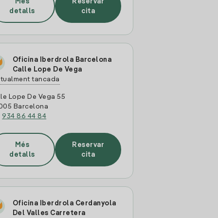
Més
Reservar
detalls
cita
Oficina Iberdrola Barcelona
Calle Lope De Vega
tualment tancada
lle Lope De Vega 55
005 Barcelona
:
934 86 44 84
Més
Reservar
detalls
cita
Oficina Iberdrola Cerdanyola
Del Valles Carretera