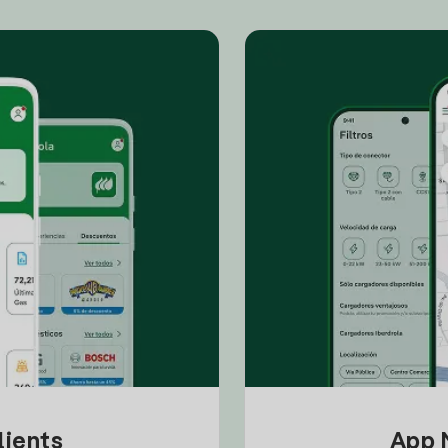
lients
App M