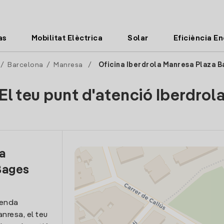
as
Mobilitat Elèctrica
Solar
Eficiència E
/
Barcelona
/
Manresa
/
Oficina Iberdrola Manresa Plaza 
El teu punt d'atenció Iberdrol
la
Bages
venda
anresa, el teu