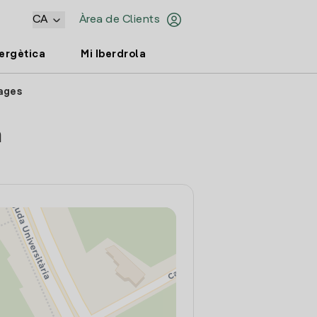
CA
Àrea de Clients
nergètica
Mi Iberdrola
Bages
a