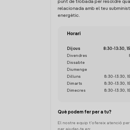
punt de trobada per resoldre qua
relacionada amb el teu subminis
energètic.
Horari
Dijous
8:30
-
13:30
,
1
Divendres
Dissabte
Diumenge
Dilluns
8:30
-
13:30
,
1
Dimarts
8:30
-
13:30
,
1
Dimecres
8:30
-
13:30
,
1
Què podem fer per a tu?
El nostre equip t'ofereix atenció pe
per ajudar-te en: