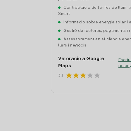
Contractació de tarifes de llum, 
Smart
Informació sobre energia solar i
Gestió de factures, pagaments i 
Assessorament en eficiència ener
llars i negocis
Valoració a Google
Escriu
Maps
resen
star
star
star
star
star
3.1