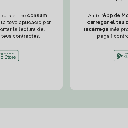
trola el teu
consum
Amb l'
App de Mob
 la teva aplicació per
carregar el teu 
ortar la lectura del
recàrrega
més pro
 teus contractes.
paga i contro