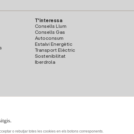
T'interessa
Consells Llum
Consells Gas
Autoconsum
Estalvi Energètic
s
Transport Elèctric
Sostenibilitat
Iberdrola
itgis.
acceptar o rebutjar totes les cookies en els botons corresponents.