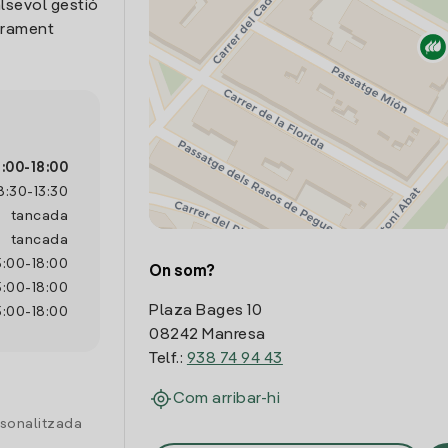
lsevol gestió
trament
5:00
-
18:00
8:30
-
13:30
tancada
tancada
5:00
-
18:00
On som?
5:00
-
18:00
Plaza Bages 10
5:00
-
18:00
08242 Manresa
Telf.:
938 74 94 43
Com arribar-hi
rsonalitzada