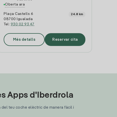
Oberta ara
Plaça Castells 6
24.8 km
08700 Igualada
Tel:
930 02 93 47
Més detalls
Reservar cita
les Apps d'Iberdrola
a del teu coche elèctric de manera fàcil i