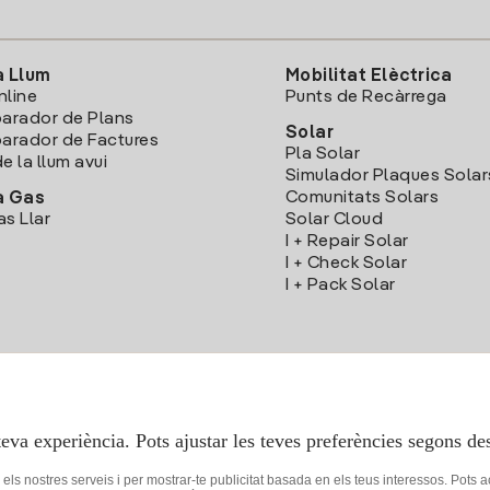
a Llum
Mobilitat Elèctrica
nline
Punts de Recàrrega
arador de Plans
Solar
rador de Factures
Pla Solar
e la llum avui
Simulador Plaques Solar
Comunitats Solars
a Gas
as Llar
Solar Cloud
I + Repair Solar
I + Check Solar
I + Pack Solar
Descarrega l'App Iberdola Clients
teva experiència. Pots ajustar les teves preferències segons des
r els nostres serveis i per mostrar-te publicitat basada en els teus interessos. Pots 