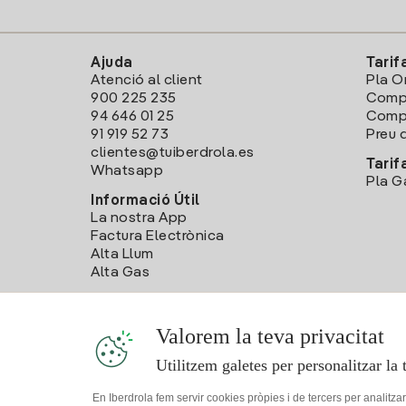
Ajuda
Tarif
Atenció al client
Pla O
900 225 235
Comp
94 646 01 25
Compa
91 919 52 73
Preu d
clientes@tuiberdrola.es
Tarif
Whatsapp
Pla G
Informació Útil
La nostra App
Factura Electrònica
Alta Llum
Alta Gas
Valorem la teva privacitat
Utilitzem galetes per personalitzar la 
En Iberdrola fem servir cookies pròpies i de tercers per analitza