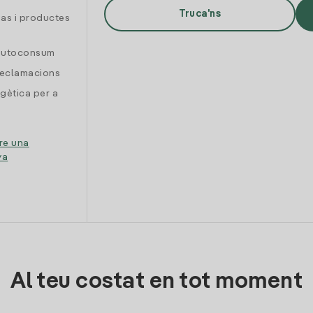
Truca'ns
gas i productes
 autoconsum
reclamacions
gètica per a
re una
ya
Al teu costat en tot moment