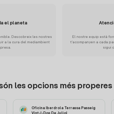
da el planeta
Atenci
nible. Descobreix les nostres
El nostre equip està for
uir a la cura del mediambient
t'acompanyen a cada pas
mpresa.
sigui 
són les opcions més properes
Oficina Iberdrola Terrassa Passeig
Vint-I-Dos De Juliol