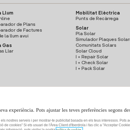
a Llum
Mobilitat Elèctrica
nline
Punts de Recàrrega
arador de Plans
Solar
rador de Factures
Pla Solar
e la llum avui
Simulador Plaques Solar
Comunitats Solars
a Gas
as Llar
Solar Cloud
I + Repair Solar
I + Check Solar
I + Pack Solar
Descarrega l'App Iberdola Clients
teva experiència. Pots ajustar les teves preferències segons des
r els nostres serveis i per mostrar-te publicitat basada en els teus interessos. Pots 
ció de cookies" Si ets usuari de l'Àrea Client d'Iberdrola i fas clic a "Acceptar C
 més informació, pots visitar la nostra
política de cookies.