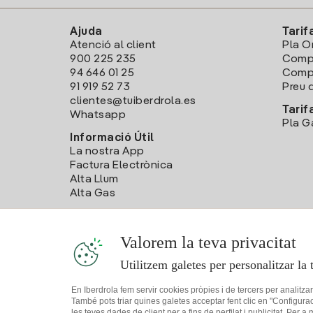
Ajuda
Tarif
Atenció al client
Pla O
900 225 235
Comp
94 646 01 25
Compa
91 919 52 73
Preu d
clientes@tuiberdrola.es
Tarif
Whatsapp
Pla G
Informació Útil
La nostra App
Factura Electrònica
Alta Llum
Alta Gas
Valorem la teva privacitat
Utilitzem galetes per personalitzar la 
En Iberdrola fem servir cookies pròpies i de tercers per analitza
També pots triar quines galetes acceptar fent clic en "Configura
les teves dades de client per a fins de perfilat i publicitat. Per a