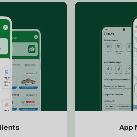
lients
App M