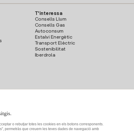
T'interessa
Consells Llum
Consells Gas
Autoconsum
Estalvi Energètic
s
Transport Elèctric
Sostenibilitat
Iberdrola
itgis.
acceptar o rebutjar totes les cookies en els botons corresponents.
ookies", permetràs que creuem les teves dades de navegació amb