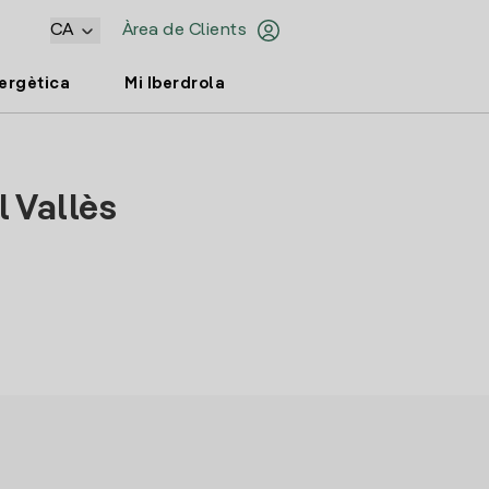
CA
Àrea de Clients
nergètica
Mi Iberdrola
l Vallès