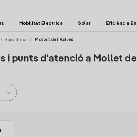
as
Mobilitat Elèctrica
Solar
Eficiència E
/
Barcelona
/
Mollet del Vallès
s i punts d'atenció a Mollet de
l