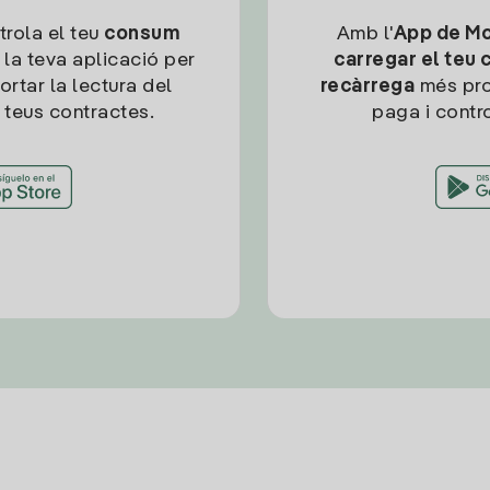
trola el teu
consum
Amb l'
App de Mob
 la teva aplicació per
carregar el teu 
ortar la lectura del
recàrrega
més pro
 teus contractes.
paga i contro