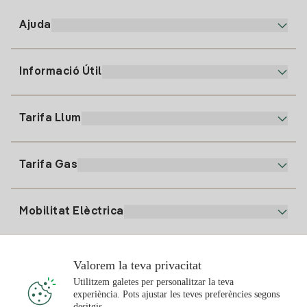
Ajuda
Informació Útil
Atenció al client
900 225 235
Tarifa Llum
La nostra App
94 646 01 25
Factura Electrònica
91 919 52 73
Tarifa Gas
Pla Online
Alta Llum
clientes@tuiberdrola.es
Comparador de Plans
Alta Gas
Mobilitat Elèctrica
Whatsapp
Pla Gas Llar
Comparador de Factures
Preu de la llum avui
Solar
Valorem la teva privacitat
Punts de Recàrrega
Utilitzem galetes per personalitzar la teva
experiència. Pots ajustar les teves preferències segons
T'interessa
desitgis.