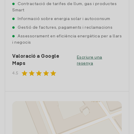
Contractació de tarifes de llum, gas i productes
Smart
Informació sobre energia solar i autoconsum
Gestió de factures, pagaments i reclamacions
Assessorament en eficiència energètica per a llars
i negocis
Valoració a Google
Escriure una
Maps
resenya
star
star
star
star
star
4.5