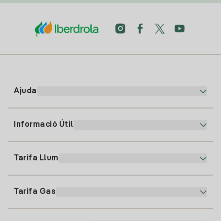
Ajuda
Informació Útil
Atenció al client
900 225 235
Tarifa Llum
La nostra App
94 646 01 25
Factura Electrònica
91 919 52 73
Tarifa Gas
Pla Online
Alta Llum
clientes@tuiberdrola.es
Comparador de Plans