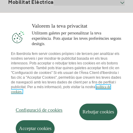
Alta Gas
Mobilitat Elèctrica
Whatsapp
Pla Gas Llar
Comparador de Factures
Preu de la llum avui
Solar
Valorem la teva privacitat
Punts de Recàrrega
Utilitzem galetes per personalitzar la teva
experiència. Pots ajustar les teves preferències segons
T'interessa
desitgis.
Pla Solar
En Iberdrola fem servir cookies pròpies i de tercers per analitzar els
nostres serveis i per mostrar-te publicitat basada en els teus
Simulador Plaques Solars
interessos. Pots acceptar o rebutjar totes les cookies en els botons
Consells Llum
corresponents. També pots triar quines galetes acceptar fent clic en
Descarrega l'App Iberdola Clients
Comunitats Solars
"Configuració de cookies" Si ets usuari de l'Àrea Client d'Iberdrola i
fas clic a "Acceptar Cookies", permetràs que creuem les teves dades
Consells Gas
de navegació amb les teves dades de client per a fins de perfilat i
Solar Cloud
publicitat. Per a més informació, pots visitar la nostra
política de
Autoconsum
cookies.
I + Repair Solar
Mapa web
Informació legal i Política de cookies
Estalvi Energètic
Política de privacitat
Configuració de cookies
I + Check Solar
Configuració de cookies
Seguretat de la informació
Accessibilitat
Rebutjar cookies
Transport Elèctric
Com ser col·laborador?
Canal de Denúncies
Iberdrola.com
I + Pack Solar
Sostenibilitat
Acceptar cookies
© 2026 Iberdrola Clientes S.A.U.