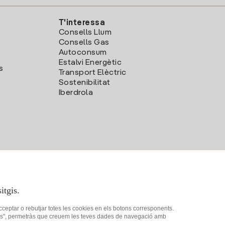
T'interessa
Consells Llum
Consells Gas
Autoconsum
Estalvi Energètic
s
Transport Elèctric
Sostenibilitat
Iberdrola
itgis.
acceptar o rebutjar totes les cookies en els botons corresponents.
ookies", permetràs que creuem les teves dades de navegació amb