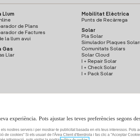
a Llum
Mobilitat Elèctrica
nline
Punts de Recàrrega
arador de Plans
Solar
rador de Factures
Pla Solar
e la llum avui
Simulador Plaques Solar
Comunitats Solars
a Gas
as Llar
Solar Cloud
I + Repair Solar
I + Check Solar
I + Pack Solar
Descarrega l'App Iberdola Clients
teva experiència. Pots ajustar les teves preferències segons des
r els nostres serveis i per mostrar-te publicitat basada en els teus interessos. Pots 
ció de cookies" Si ets usuari de l'Àrea Client d'Iberdrola i fas clic a "Acceptar C
 més informació, pots visitar la nostra
política de cookies.