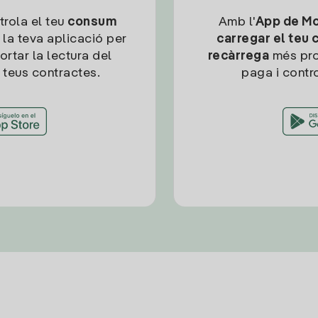
trola el teu
consum
Amb l'
App de Mob
 la teva aplicació per
carregar el teu 
ortar la lectura del
recàrrega
més pro
 teus contractes.
paga i contro