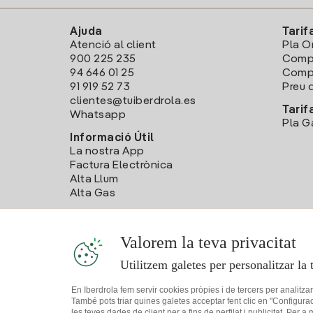
Ajuda
Tarif
Atenció al client
Pla O
900 225 235
Comp
94 646 01 25
Compa
91 919 52 73
Preu d
clientes@tuiberdrola.es
Tarif
Whatsapp
Pla G
Informació Útil
La nostra App
Factura Electrònica
Alta Llum
Alta Gas
Valorem la teva privacitat
Utilitzem galetes per personalitzar la 
En Iberdrola fem servir cookies pròpies i de tercers per analitza
També pots triar quines galetes acceptar fent clic en "Configura
les teves dades de client per a fins de perfilat i publicitat. Per a