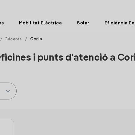
as
Mobilitat Elèctrica
Solar
Eficiència E
/
Cáceres
/
Coria
ficines i punts d'atenció a Cor