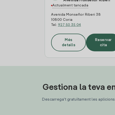
Avenida Monseñor Riberi
Actualment tancada
Avenida Monseñor Riberi 38
10800 Coria
Tel:
927 50 35 04
Més
Reservar
detalls
cita
Gestiona la teva en
Descarrega't gratuïtament les aplicions d