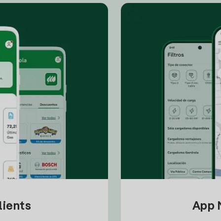
lients
App M