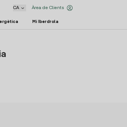
CA
Àrea de Clients
nergètica
Mi Iberdrola
ia