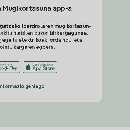
a Mugikortasuna app-a
rgatzeko
Iberdrolaren mugikortasun-
aurkitu hurbilen duzun
birkargagunea
.
gagailu elektrikoak
, ordaindu, eta
rolatu kargaren egoera.
Informazio gehiago