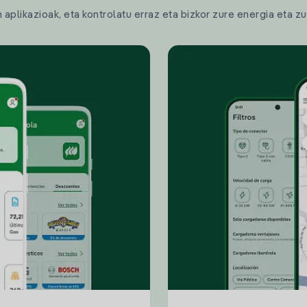
plikazioak, eta kontrolatu erraz eta bizkor zure energia eta zu