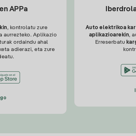
sen APPa
Iberdrol
kin
, kontrolatu zure
Auto elektrikoa ka
ia aurrezteko. Aplikazio
aplikazioarekin
, 
kturak ordaindu ahal
Erreserbatu
kar
eta adierazi, eta zure
kont
deatu.
ago