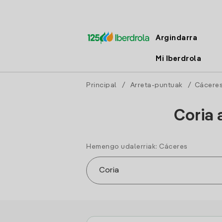
Argindarra
Mi Iberdrola
Principal
/
Arreta-puntuak
/
Cácere
Coria 
Hemengo udalerriak: Cáceres