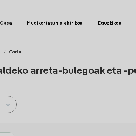
Gasa
Mugikortasun elektrikoa
Eguzkikoa
s
/
Coria
aldeko arreta-bulegoak eta -