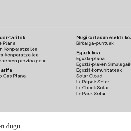
dar-tarifak
Mugikortasun elektriko
e Plana
Birkarga-puntuak
n Konparatzailea
Eguzkikoa
ra-konparatzailea
Eguzki-plana
darraren prezioa gaur
Eguzki-plaken Simulagai
Eguzki-komunitateak
arifa
o Gas Plana
Solar Cloud
I + Repair Solar
I + Check Solar
I + Pack Solar
en dugu
Deskargatu Iberdrola Clientes App-a