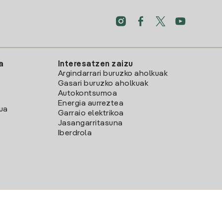
a
Interesatzen zaizu
Argindarrari buruzko aholkuak
Gasari buruzko aholkuak
Autokontsumoa
Energia aurreztea
lua
Garraio elektrikoa
Jasangarritasuna
Iberdrola