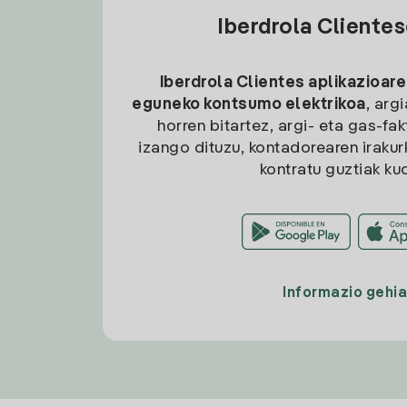
Iberdrola Cliente
Iberdrola Clientes aplikazioare
eguneko kontsumo elektrikoa
, arg
horren bitartez, argi- eta gas-fa
izango dituzu, kontadorearen irakurk
kontratu guztiak ku
Informazio gehi