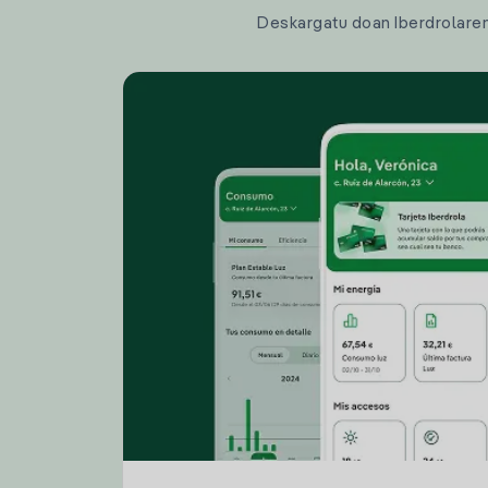
Deskargatu doan Iberdrolaren a