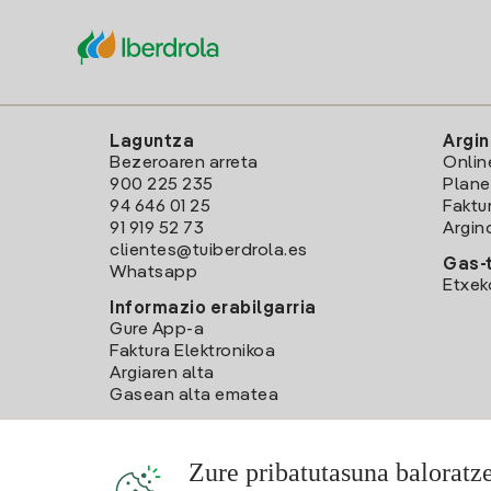
Laguntza
Argin
Bezeroaren arreta
Onlin
900 225 235
Plane
94 646 01 25
Faktu
91 919 52 73
Argin
clientes@tuiberdrola.es
Gas-t
Whatsapp
Etxek
Informazio erabilgarria
Gure App-a
Faktura Elektronikoa
Argiaren alta
Gasean alta ematea
Zure pribatutasuna baloratz