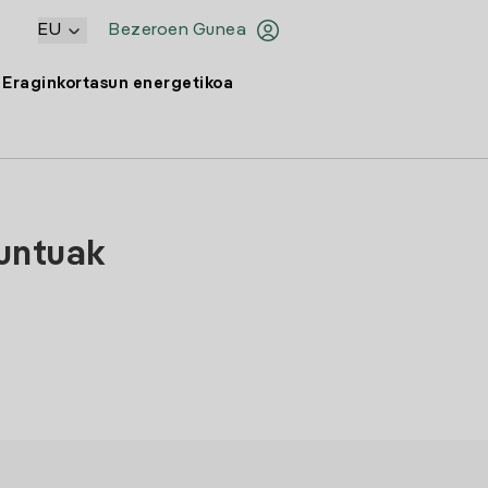
EU
Bezeroen Gunea
Eraginkortasun energetikoa
puntuak