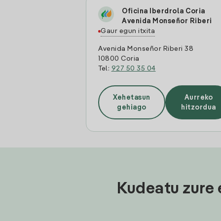
Oficina Iberdrola Coria
Avenida Monseñor Riberi
Gaur egun itxita
Avenida Monseñor Riberi 38
10800 Coria
Tel:
927 50 35 04
Xehetasun
Aurreko
gehiago
hitzordua
Kudeatu zure 