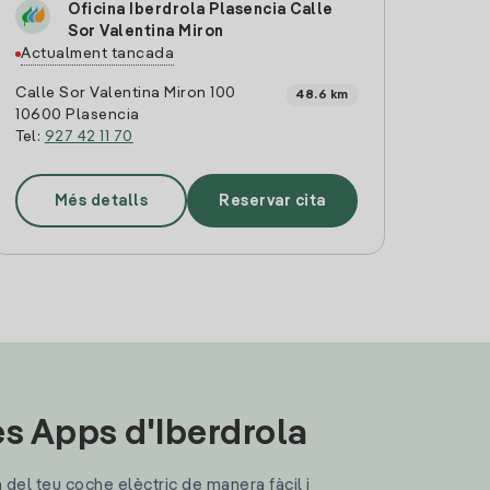
Oficina Iberdrola Plasencia Calle
Sor Valentina Miron
Actualment tancada
Calle Sor Valentina Miron 100
48.6 km
10600 Plasencia
Tel:
927 42 11 70
Més detalls
Reservar cita
les Apps d'Iberdrola
a del teu coche elèctric de manera fàcil i