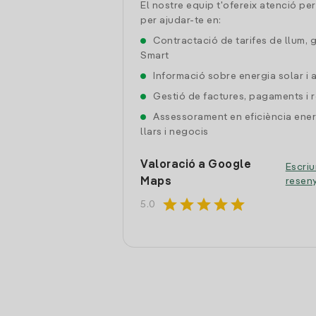
El nostre equip t'ofereix atenció pe
per ajudar-te en:
Contractació de tarifes de llum, 
Smart
Informació sobre energia solar i
Gestió de factures, pagaments i 
Assessorament en eficiència ener
llars i negocis
Valoració a Google
Escriu
Maps
resen
star
star
star
star
star
5.0