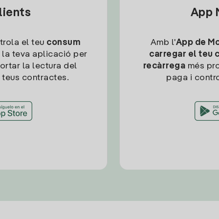
lients
App M
trola el teu
consum
Amb l'
App de Mob
 la teva aplicació per
carregar el teu 
ortar la lectura del
recàrrega
més pro
 teus contractes.
paga i contro