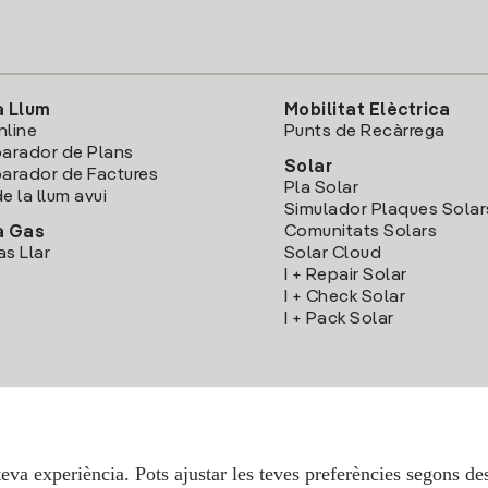
a Llum
Mobilitat Elèctrica
nline
Punts de Recàrrega
arador de Plans
Solar
rador de Factures
Pla Solar
e la llum avui
Simulador Plaques Solar
Comunitats Solars
a Gas
as Llar
Solar Cloud
I + Repair Solar
I + Check Solar
I + Pack Solar
Descarrega l'App Iberdola Clients
teva experiència. Pots ajustar les teves preferències segons des