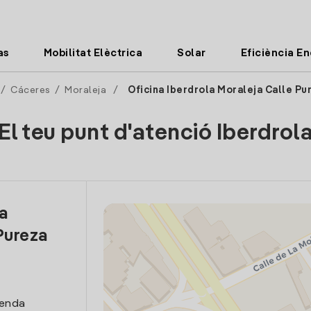
as
Mobilitat Elèctrica
Solar
Eficiència E
/
Cáceres
/
Moraleja
/
Oficina Iberdrola Moraleja Calle Pu
El teu punt d'atenció Iberdrol
la
Pureza
venda