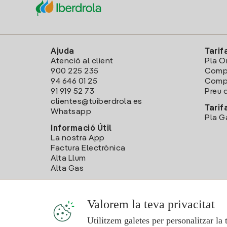
Ajuda
Tarif
Atenció al client
Pla O
900 225 235
Comp
94 646 01 25
Compa
91 919 52 73
Preu d
clientes@tuiberdrola.es
Tarif
Whatsapp
Pla G
Informació Útil
La nostra App
Factura Electrònica
Alta Llum
Alta Gas
Valorem la teva privacitat
Utilitzem galetes per personalitzar la 