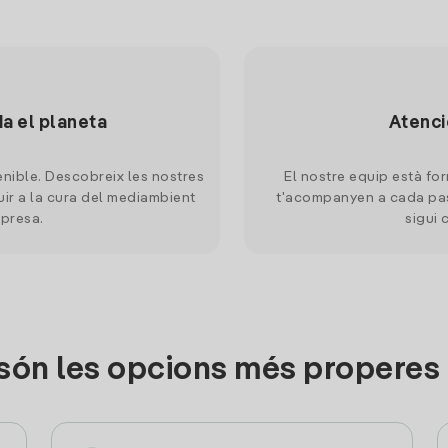
da el planeta
Atenci
nible. Descobreix les nostres
El nostre equip està for
uir a la cura del mediambient
t'acompanyen a cada pas
mpresa.
sigui 
són les opcions més properes 