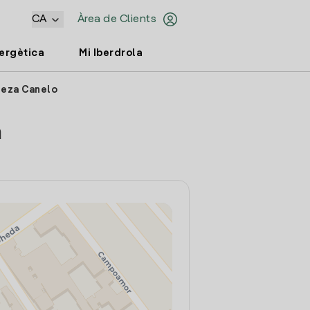
CA
Àrea de Clients
nergètica
Mi Iberdrola
reza Canelo
a