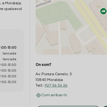
, a Moraleja,
dre qualsevol
9:00
-
15:00
tancada
tancada
On som?
9:00
-
15:00
9:00
-
15:00
Av. Pureza Canelo, 5
9:00
-
15:00
10840 Moraleja
9:00
-
15:00
Telf.:
927 56 36 26
Com arribar-hi