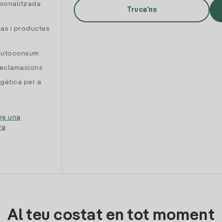
rsonalitzada
Truca'ns
gas i productes
 autoconsum
reclamacions
gètica per a
re una
ya
Al teu costat en tot moment