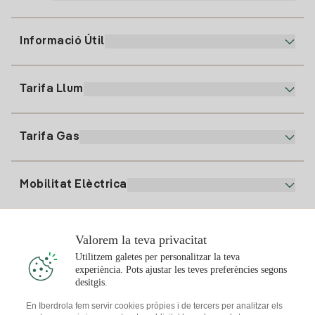
Informació Útil
Atenció al client
900 225 235
Tarifa Llum
La nostra App
94 646 01 25
Factura Electrònica
91 919 52 73
Tarifa Gas
Pla Online
Alta Llum
clientes@tuiberdrola.es
Comparador de Plans
Alta Gas
Mobilitat Elèctrica
Whatsapp
Pla Gas Llar
Comparador de Factures
Preu de la llum avui
Solar
Valorem la teva privacitat
Punts de Recàrrega
Utilitzem galetes per personalitzar la teva
experiència. Pots ajustar les teves preferències segons
T'interessa
desitgis.
Pla Solar
En Iberdrola fem servir cookies pròpies i de tercers per analitzar els