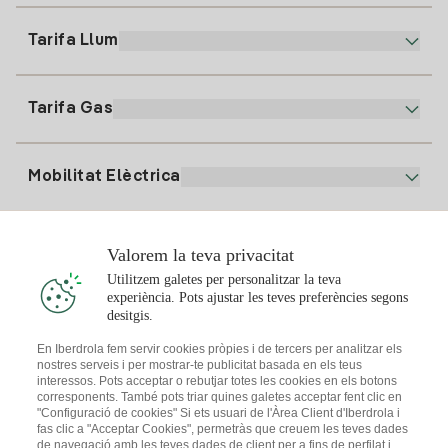
900 225 235
Tarifa Llum
La nostra App
94 646 01 25
Factura Electrònica
91 919 52 73
Tarifa Gas
Pla Online
Alta Llum
clientes@tuiberdrola.es
Comparador de Plans
Alta Gas
Mobilitat Elèctrica
Whatsapp
Pla Gas Llar
Comparador de Factures
Preu de la llum avui
Solar
Valorem la teva privacitat
Punts de Recàrrega
Utilitzem galetes per personalitzar la teva
experiència. Pots ajustar les teves preferències segons
T'interessa
desitgis.
Pla Solar
En Iberdrola fem servir cookies pròpies i de tercers per analitzar els
nostres serveis i per mostrar-te publicitat basada en els teus
Simulador Plaques Solars
interessos. Pots acceptar o rebutjar totes les cookies en els botons
Consells Llum
corresponents. També pots triar quines galetes acceptar fent clic en
Descarrega l'App Iberdola Clients
Comunitats Solars
"Configuració de cookies" Si ets usuari de l'Àrea Client d'Iberdrola i
fas clic a "Acceptar Cookies", permetràs que creuem les teves dades
Consells Gas
de navegació amb les teves dades de client per a fins de perfilat i
Solar Cloud