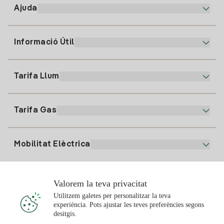
Ajuda
Informació Útil
Atenció al client
900 225 235
Tarifa Llum
La nostra App
94 646 01 25
Factura Electrònica
91 919 52 73
Tarifa Gas
Pla Online
Alta Llum
clientes@tuiberdrola.es
Comparador de Plans
Alta Gas
Mobilitat Elèctrica
Whatsapp
Pla Gas Llar
Comparador de Factures
Preu de la llum avui
Solar
Valorem la teva privacitat
Punts de Recàrrega
Utilitzem galetes per personalitzar la teva
experiència. Pots ajustar les teves preferències segons
T'interessa
desitgis.
Pla Solar