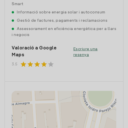
Smart
Informació sobre energia solar i autoconsum
Gestió de factures, pagaments i reclamacions
Assessorament en eficiència energètica per a llars
i negocis
Valoració a Google
Escriure una
Maps
resenya
star
star
star
star
star
3.5