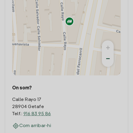
+
−
On som?
Calle Rayo 17
28904 Getafe
Telf.:
916 83 95 86
Com arribar-hi