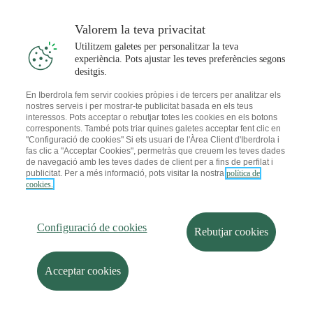
Valorem la teva privacitat
Més detalls
Reservar cita
Utilitzem galetes per personalitzar la teva
experiència. Pots ajustar les teves preferències segons
desitgis.
En Iberdrola fem servir cookies pròpies i de tercers per analitzar els
Oficina Iberdrola Madrid Calle Fernandez
nostres serveis i per mostrar-te publicitat basada en els teus
De Los Rios
interessos. Pots acceptar o rebutjar totes les cookies en els botons
corresponents. També pots triar quines galetes acceptar fent clic en
Actualment tancada
"Configuració de cookies" Si ets usuari de l'Àrea Client d'Iberdrola i
fas clic a "Acceptar Cookies", permetràs que creuem les teves dades
Calle Fernandez De Los Rios 98
de navegació amb les teves dades de client per a fins de perfilat i
28015 Madrid
publicitat. Per a més informació, pots visitar la nostra
política de
Tel:
913 77 32 42
cookies.
Més detalls
Configuració de cookies
Rebutjar cookies
Acceptar cookies
Oficina Iberdrola Madrid Calle Lopez De
Hoyos