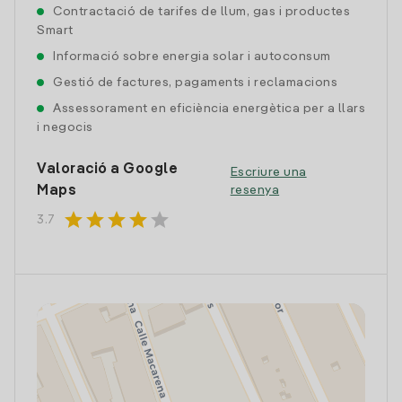
Contractació de tarifes de llum, gas i productes
Smart
Informació sobre energia solar i autoconsum
Gestió de factures, pagaments i reclamacions
Assessorament en eficiència energètica per a llars
i negocis
Valoració a Google
Escriure una
Maps
resenya
star
star
star
star
star
3.7