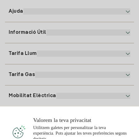
Ajuda
Informació Útil
Atenció al client
900 225 235
Tarifa Llum
La nostra App
94 646 01 25
Factura Electrònica
91 919 52 73
Tarifa Gas
Pla Online
Alta Llum
clientes@tuiberdrola.es
Comparador de Plans
Alta Gas
Mobilitat Elèctrica
Whatsapp
Pla Gas Llar
Comparador de Factures
Preu de la llum avui
Solar
Valorem la teva privacitat
Punts de Recàrrega
Utilitzem galetes per personalitzar la teva
experiència. Pots ajustar les teves preferències segons
T'interessa
desitgis.