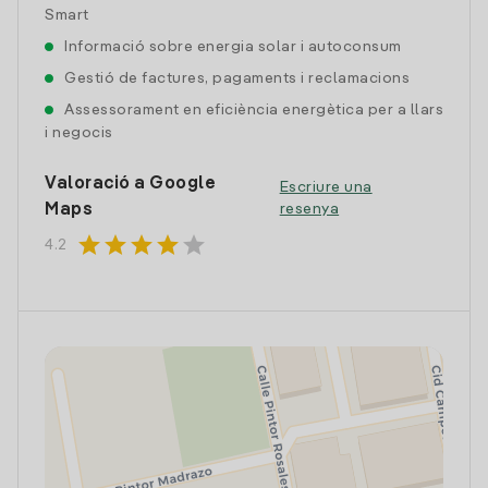
Smart
Informació sobre energia solar i autoconsum
Gestió de factures, pagaments i reclamacions
Assessorament en eficiència energètica per a llars
i negocis
Valoració a Google
Escriure una
Maps
resenya
star
star
star
star
star
4.2