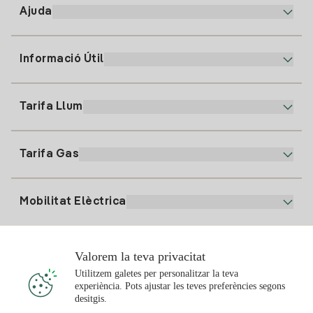
Ajuda
Informació Útil
Atenció al client
900 225 235
Tarifa Llum
La nostra App
94 646 01 25
Factura Electrònica
91 919 52 73
Tarifa Gas
Pla Online
Alta Llum
clientes@tuiberdrola.es
Comparador de Plans
Alta Gas
Mobilitat Elèctrica
Whatsapp
Pla Gas Llar
Comparador de Factures
Preu de la llum avui
Solar
Valorem la teva privacitat
Punts de Recàrrega
Utilitzem galetes per personalitzar la teva
experiència. Pots ajustar les teves preferències segons
T'interessa
desitgis.
Pla Solar