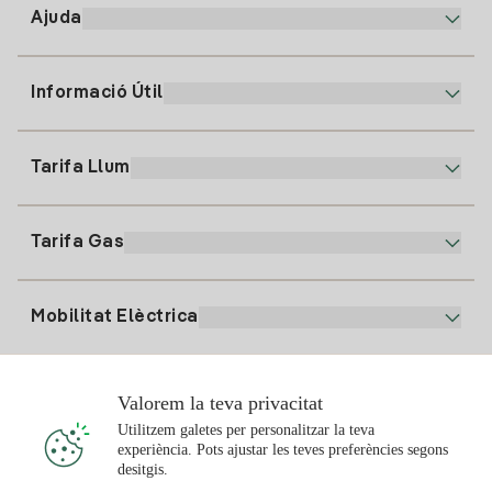
Ajuda
Informació Útil
Atenció al client
900 225 235
Tarifa Llum
La nostra App
94 646 01 25
Factura Electrònica
91 919 52 73
Tarifa Gas
Pla Online
Alta Llum
clientes@tuiberdrola.es
Comparador de Plans
Alta Gas
Mobilitat Elèctrica
Whatsapp
Pla Gas Llar
Comparador de Factures
Preu de la llum avui
Solar
Valorem la teva privacitat
Punts de Recàrrega
Utilitzem galetes per personalitzar la teva
experiència. Pots ajustar les teves preferències segons
T'interessa
desitgis.
Pla Solar