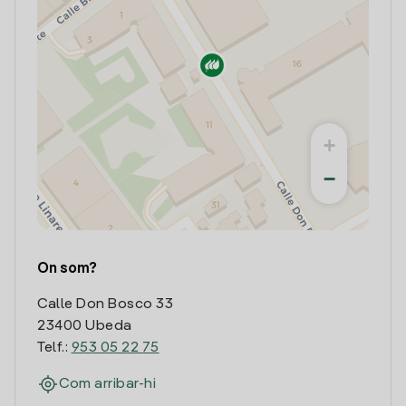
+
−
On som?
Calle Don Bosco 33
23400 Ubeda
Telf.:
953 05 22 75
Com arribar-hi