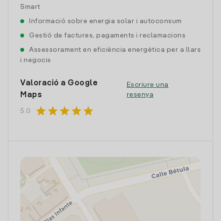
Smart
Informació sobre energia solar i autoconsum
Gestió de factures, pagaments i reclamacions
Assessorament en eficiència energètica per a llars
i negocis
Valoració a Google
Escriure una
Maps
resenya
star
star
star
star
star
5.0