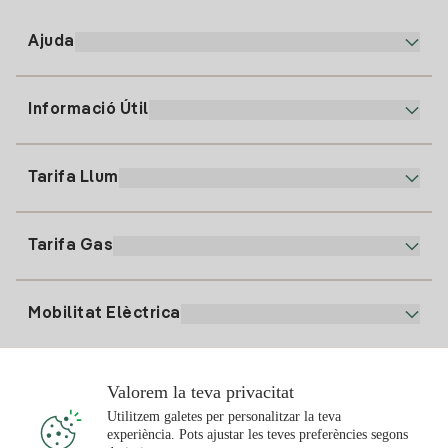
Ajuda
Informació Útil
Atenció al client
900 225 235
Tarifa Llum
La nostra App
94 646 01 25
Factura Electrònica
91 919 52 73
Tarifa Gas
Pla Online
Alta Llum
clientes@tuiberdrola.es
Comparador de Plans
Alta Gas
Mobilitat Elèctrica
Whatsapp
Pla Gas Llar
Comparador de Factures
Preu de la llum avui
Solar
Valorem la teva privacitat
Punts de Recàrrega
Utilitzem galetes per personalitzar la teva
experiència. Pots ajustar les teves preferències segons