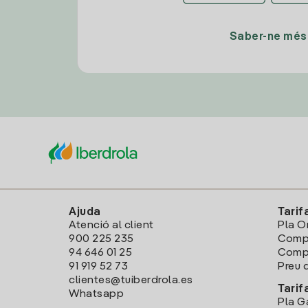
Saber-ne més
Ajuda
Tarif
Atenció al client
Pla O
900 225 235
Comp
94 646 01 25
Compa
91 919 52 73
Preu d
clientes@tuiberdrola.es
Tarif
Whatsapp
Pla G