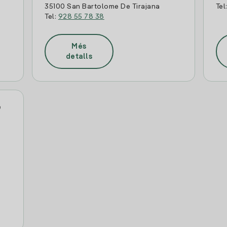
35100 San Bartolome De Tirajana
Tel
Tel:
928 55 78 38
Més
detalls
e