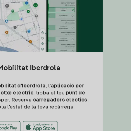
obilitat Iberdrola
ilitat d'Iberdrola
, l'
aplicació per
cotxe elèctric
, troba el teu
punt de
per. Reserva
carregadors elèctics
,
la l'estat de la teva recàrrega.