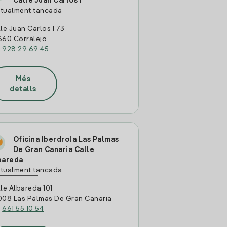
Calle Juan Carlos I
tualment tancada
le Juan Carlos I 73
660 Corralejo
:
928 29 69 45
Més
detalls
Oficina Iberdrola Las Palmas
De Gran Canaria Calle
bareda
tualment tancada
le Albareda 101
008 Las Palmas De Gran Canaria
:
661 55 10 54