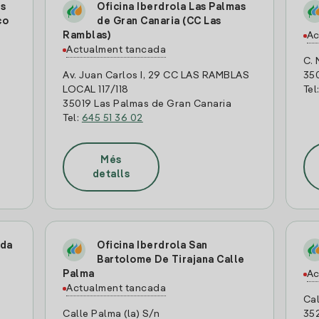
as
Oficina Iberdrola Las Palmas
co
de Gran Canaria (CC Las
Ramblas)
Ac
Actualment tancada
C. 
Av. Juan Carlos I, 29 CC LAS RAMBLAS
35
LOCAL 117/118
Tel
35019 Las Palmas de Gran Canaria
Tel:
645 51 36 02
Més
detalls
nda
Oficina Iberdrola San
Bartolome De Tirajana Calle
Palma
Ac
Actualment tancada
Cal
Calle Palma (la) S/n
35