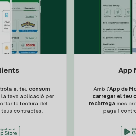
lients
App M
trola el teu
consum
Amb l'
App de Mob
 la teva aplicació per
carregar el teu 
ortar la lectura del
recàrrega
més pro
 teus contractes.
paga i contro