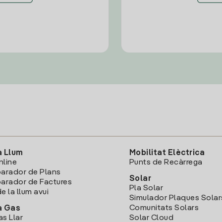
a Llum
Mobilitat Elèctrica
nline
Punts de Recàrrega
arador de Plans
Solar
rador de Factures
Pla Solar
e la llum avui
Simulador Plaques Solar
Comunitats Solars
a Gas
as Llar
Solar Cloud