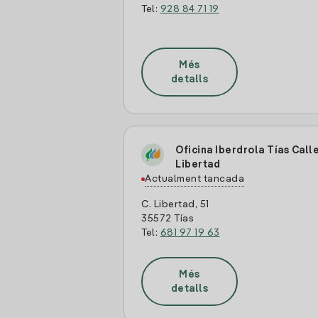
Tel:
928 84 71 19
Més
detalls
Oficina Iberdrola Tías Call
Libertad
Actualment tancada
C. Libertad, 51
35572 Tías
Tel:
681 97 19 63
Més
detalls