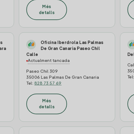
Més
detalls
as
Oficina Iberdrola Las Palmas
ara
De Gran Canaria Paseo Chil
Calle
De
Actualment tancada
Cal
350
Paseo Chil 309
Tel
35006 Las Palmas De Gran Canaria
Tel:
828 73 57 69
Més
detalls