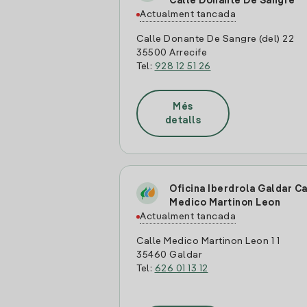
Calle Donante De Sangre
Actualment tancada
Calle Donante De Sangre (del) 22
35500 Arrecife
Tel:
928 12 51 26
Més
detalls
Oficina Iberdrola Galdar Ca
Medico Martinon Leon
Actualment tancada
Calle Medico Martinon Leon 1 1
35460 Galdar
Tel:
626 01 13 12