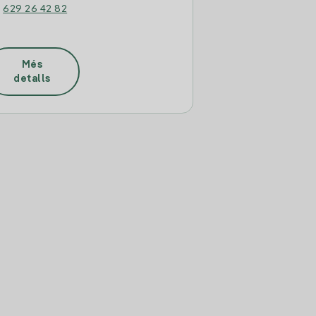
:
629 26 42 82
Més
detalls