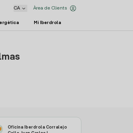
CA
Àrea de Clients
nergètica
Mi Iberdrola
almas
Oficina Iberdrola Corralejo