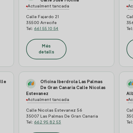
Calle Jose Molina
Actualment tancada
Ac
Calle Fajardo 21
Cal
35500 Arrecife
35
Tel:
661 55 10 54
Tel
Més
detalls
lle
Oficina Iberdrola Las Palmas
De Gran Canaria Calle Nicolas
Estevanez
Al
Actualment tancada
Ac
Calle Nicolas Estevanez 56
Cal
35007 Las Palmas De Gran Canaria
35
Tel:
662 95 82 53
Tel