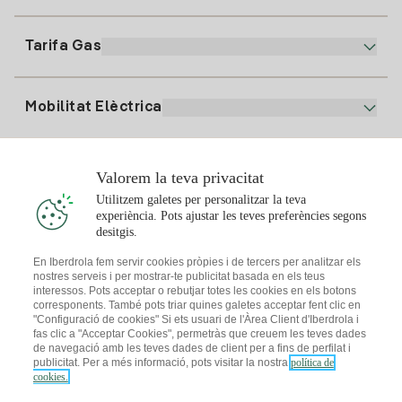
94 646 01 25
Factura Electrònica
91 919 52 73
Tarifa Gas
Pla Online
Alta Llum
clientes@tuiberdrola.es
Comparador de Plans
Alta Gas
Mobilitat Elèctrica
Whatsapp
Pla Gas Llar
Comparador de Factures
Preu de la llum avui
Solar
Valorem la teva privacitat
Punts de Recàrrega
Utilitzem galetes per personalitzar la teva
experiència. Pots ajustar les teves preferències segons
T'interessa
desitgis.
Pla Solar
En Iberdrola fem servir cookies pròpies i de tercers per analitzar els
nostres serveis i per mostrar-te publicitat basada en els teus
Simulador Plaques Solars
interessos. Pots acceptar o rebutjar totes les cookies en els botons
Consells Llum
corresponents. També pots triar quines galetes acceptar fent clic en
Descarrega l'App Iberdola Clients
Comunitats Solars
"Configuració de cookies" Si ets usuari de l'Àrea Client d'Iberdrola i
fas clic a "Acceptar Cookies", permetràs que creuem les teves dades
Consells Gas
de navegació amb les teves dades de client per a fins de perfilat i
Solar Cloud
publicitat. Per a més informació, pots visitar la nostra
política de
Autoconsum
cookies.
I + Repair Solar
Mapa web
Informació legal i Política de cookies