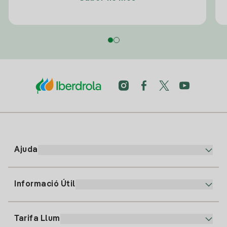
Ajuda
Informació Útil
Atenció al client
900 225 235
Tarifa Llum
La nostra App