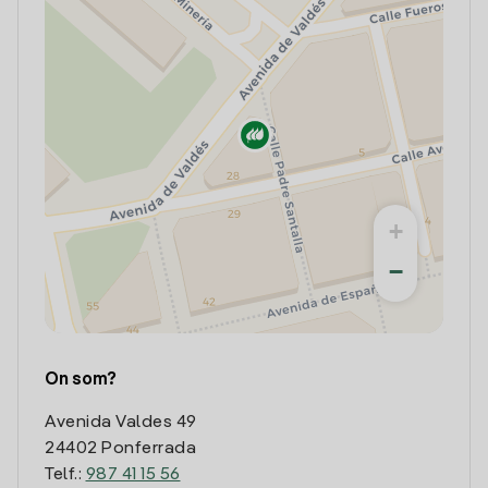
+
−
On som?
Avenida Valdes 49
24402 Ponferrada
Telf.:
987 41 15 56