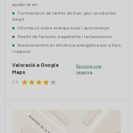
ajudar-te en:
Contractació de tarifes de llum, gas i productes
Smart
Informació sobre energia solar i autoconsum
Gestió de factures, pagaments i reclamacions
Assessorament en eficiència energètica per a llars
i negocis
Valoració a Google
Escriure una
Maps
resenya
star
star
star
star
star
3.8