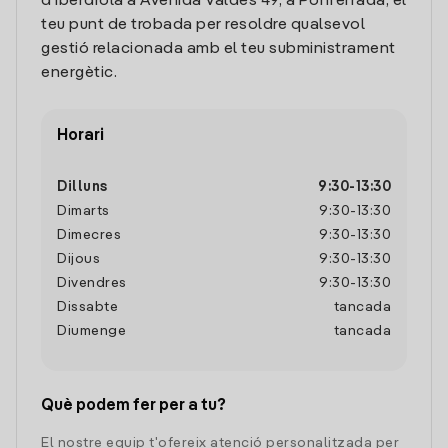
d'Iberdrola a Avenida Valdes 49, a Ponferrada, el
teu punt de trobada per resoldre qualsevol
gestió relacionada amb el teu subministrament
energètic.
Horari
Dilluns
9:30
-
13:30
Dimarts
9:30
-
13:30
Dimecres
9:30
-
13:30
Dijous
9:30
-
13:30
Divendres
9:30
-
13:30
Dissabte
tancada
Diumenge
tancada
Què podem fer per a tu?
El nostre equip t'ofereix atenció personalitzada per