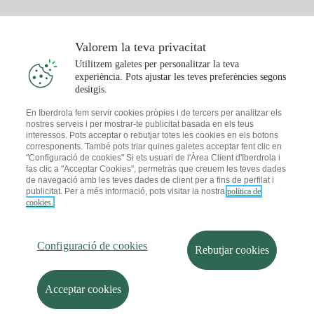
Pla Gas Llar
Comparador de Factures
Preu de la llum avui
Solar
Valorem la teva privacitat
Punts de Recàrrega
Utilitzem galetes per personalitzar la teva
experiència. Pots ajustar les teves preferències segons
T'interessa
desitgis.
Pla Solar
En Iberdrola fem servir cookies pròpies i de tercers per analitzar els
nostres serveis i per mostrar-te publicitat basada en els teus
Simulador Plaques Solars
interessos. Pots acceptar o rebutjar totes les cookies en els botons
Consells Llum
corresponents. També pots triar quines galetes acceptar fent clic en
Descarrega l'App Iberdola Clients
Comunitats Solars
"Configuració de cookies" Si ets usuari de l'Àrea Client d'Iberdrola i
fas clic a "Acceptar Cookies", permetràs que creuem les teves dades
Consells Gas
de navegació amb les teves dades de client per a fins de perfilat i
Solar Cloud
publicitat. Per a més informació, pots visitar la nostra
política de
Autoconsum
cookies.
I + Repair Solar
Mapa web
Informació legal i Política de cookies
Estalvi Energètic
Política de privacitat
Configuració de cookies
I + Check Solar
Configuració de cookies
Seguretat de la informació
Accessibilitat
Rebutjar cookies
Transport Elèctric
Com ser col·laborador?
Canal de Denúncies
Iberdrola.com
I + Pack Solar
Sostenibilitat
Acceptar cookies
© 2026 Iberdrola Clientes S.A.U.
Iberdrola